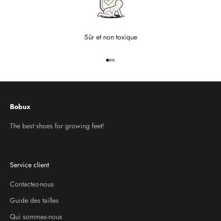
Sûr et non toxique
Aller à l'élément 1
Aller à l'élément 2
Aller à l'élément 3
Bobux
The best shoes for growing feet!
Service client
Contactez-nous
Guide des tailles
Qui sommes-nous