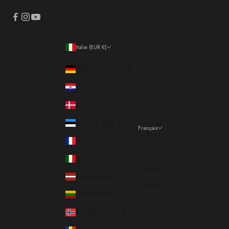
Italie (EUR €)
Pays
Allemagne (EUR €)
Croatie (EUR €)
Danemark (DKK kr.)
Estonie (EUR €)
Français
Langue
France (EUR €)
Italiano
Italie (EUR €)
Français
Lettonie (EUR €)
English
Lituanie (EUR €)
Norvège (EUR €)