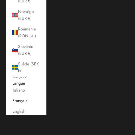
(EUR €)
Norvège
(EUR €)
Roumanie
(RON Lei)
Slovénie
(EUR €)
Suède (SEK
kr)
Français
Langue
Italiano
Français
English
Panier
Votre panier est vide