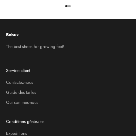
Aller à l'élément 1
Aller à l'élément 2
Aller à l'élément 3
Bobux
The best shoes for growing feet!
Service client
Contactez-nous
Guide des tailles
Qui sommes-nous
Conditions générales
Expéditions