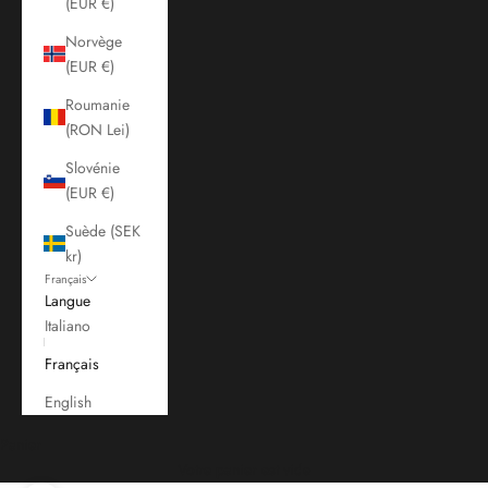
(EUR €)
Norvège
(EUR €)
Roumanie
(RON Lei)
Slovénie
(EUR €)
Suède (SEK
kr)
Français
Langue
Italiano
Français
English
Panier
Votre panier est vide