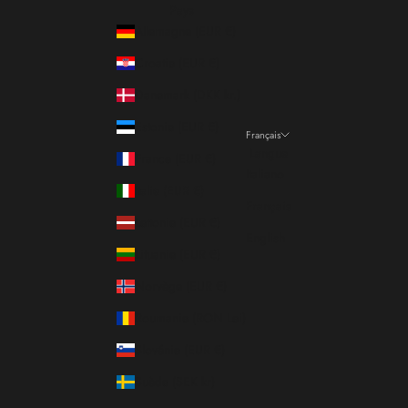
Pays
Allemagne (EUR €)
Croatie (EUR €)
Danemark (DKK kr.)
Estonie (EUR €)
Français
Langue
France (EUR €)
Italiano
Italie (EUR €)
Français
Lettonie (EUR €)
English
Lituanie (EUR €)
Norvège (EUR €)
Roumanie (RON Lei)
Slovénie (EUR €)
Suède (SEK kr)