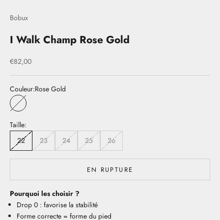
Bobux
I Walk Champ Rose Gold
Prix de vente
€82,00
Couleur:
Rose Gold
Rose Gold
Taille:
22
23
24
25
26
EN RUPTURE
Pourquoi les choisir ?
Drop 0 : favorise la stabilité
Forme correcte = forme du pied