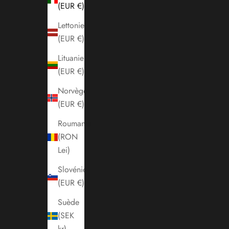
(EUR €)
Lettonie
(EUR €)
Lituanie
(EUR €)
Norvège
(EUR €)
Roumanie
(RON
Lei)
Slovénie
(EUR €)
Suède
(SEK
kr)