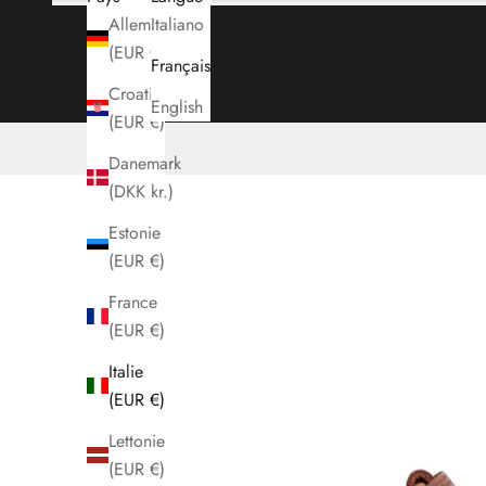
Allemagne
Italiano
(EUR €)
Français
Panier
Croatie
English
(EUR €)
Danemark
(DKK kr.)
Estonie
(EUR €)
France
(EUR €)
Italie
(EUR €)
Lettonie
(EUR €)