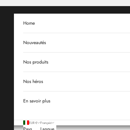
Passer au contenu
Home
Nouveautés
Nos produits
Nos héros
En savoir plus
EUR €
Français
Pays
Langue