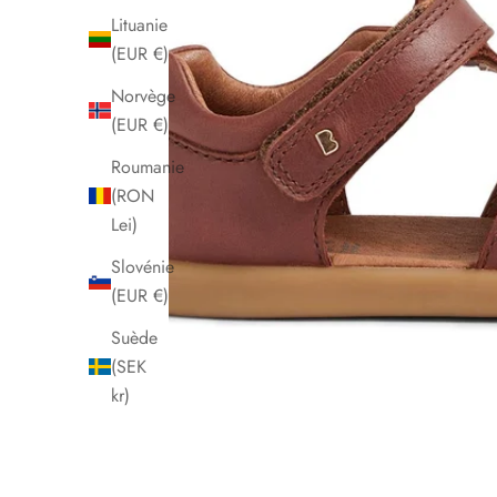
Lituanie
(EUR €)
Norvège
(EUR €)
Roumanie
(RON
Lei)
Slovénie
(EUR €)
Suède
(SEK
kr)