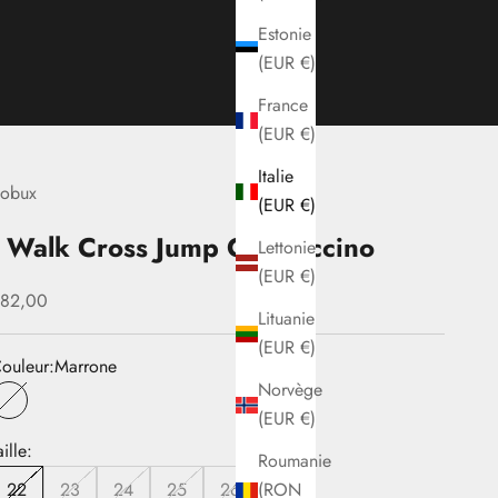
Estonie
(EUR €)
France
(EUR €)
Italie
obux
(EUR €)
I Walk Cross Jump Cappuccino
Lettonie
(EUR €)
rix de vente
82,00
Lituanie
(EUR €)
ouleur:
Marrone
Norvège
Marrone
(EUR €)
aille:
Roumanie
(RON
22
23
24
25
26