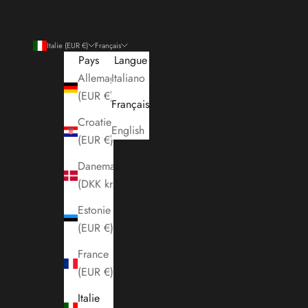
Italie (EUR €)
Français
Pays
Langue
Allemagne
Italiano
(EUR €)
Français
Croatie
English
(EUR €)
Danemark
(DKK kr.)
Estonie
(EUR €)
France
(EUR €)
Italie