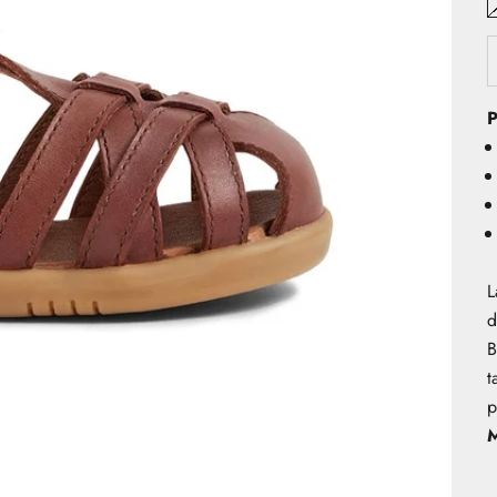
P
L
d
B
t
p
M