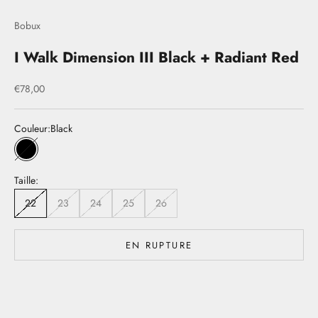
Bobux
I Walk Dimension III Black + Radiant Red
Prix de vente
€78,00
Couleur:
Black
Black
Taille:
22
23
24
25
26
EN RUPTURE