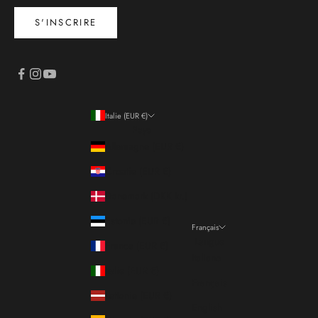
S'INSCRIRE
Italie (EUR €)
Pays
Allemagne (EUR €)
Croatie (EUR €)
Danemark (DKK kr.)
Estonie (EUR €)
Français
Langue
France (EUR €)
Italiano
Italie (EUR €)
Français
Lettonie (EUR €)
English