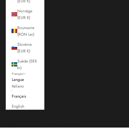
(EUR €)
Norvège
(EUR €)
Roumanie
(RON Lei)
Slovénie
(EUR €)
Suède (SEK
kr)
Français
Langue
Italiano
Français
English
Panier
Votre panier est vide