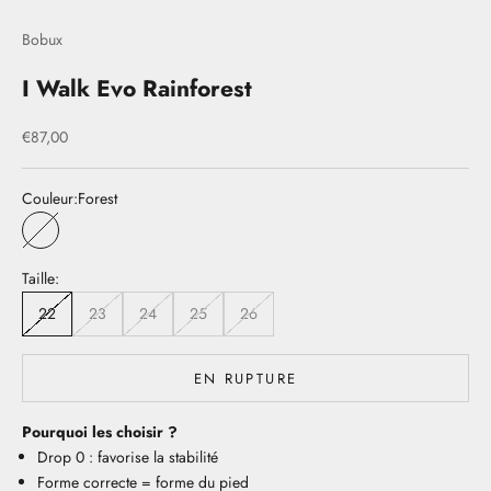
Bobux
I Walk Evo Rainforest
Prix de vente
€87,00
Couleur:
Forest
Forest
Taille:
22
23
24
25
26
EN RUPTURE
Pourquoi les choisir ?
Drop 0 : favorise la stabilité
Forme correcte = forme du pied