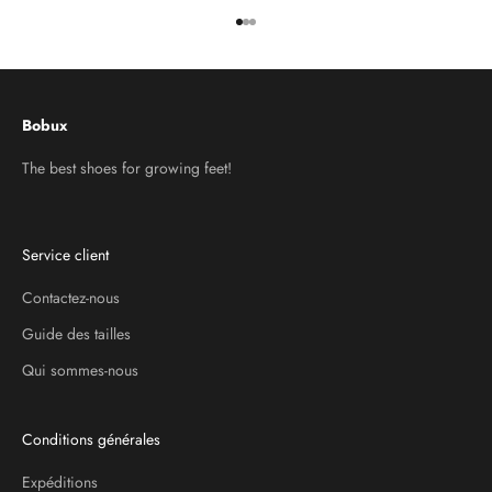
Aller à l'élément 1
Aller à l'élément 2
Aller à l'élément 3
Bobux
The best shoes for growing feet!
Service client
Contactez-nous
Guide des tailles
Qui sommes-nous
Conditions générales
Expéditions