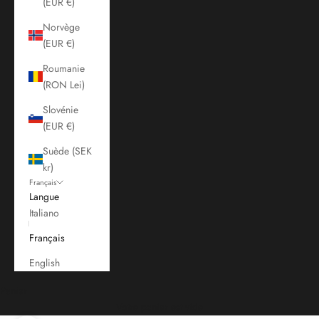
(EUR €)
Norvège
(EUR €)
Roumanie
(RON Lei)
Slovénie
(EUR €)
Suède (SEK
kr)
Français
Langue
Italiano
Français
English
Panier
Votre panier est vide