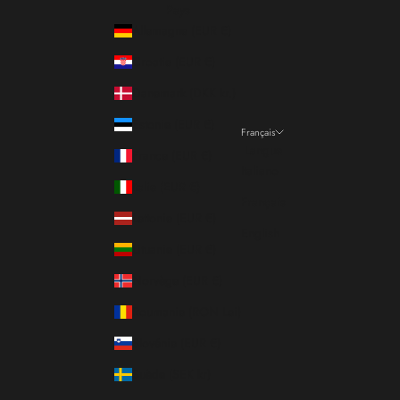
Pays
Allemagne (EUR €)
Croatie (EUR €)
Danemark (DKK kr.)
Estonie (EUR €)
Français
Langue
France (EUR €)
Italiano
Italie (EUR €)
Français
Lettonie (EUR €)
English
Lituanie (EUR €)
Norvège (EUR €)
Roumanie (RON Lei)
Slovénie (EUR €)
Suède (SEK kr)