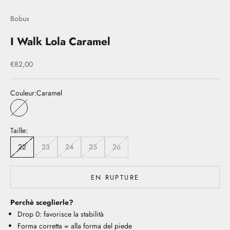
Bobux
I Walk Lola Caramel
Prix de vente
€82,00
Couleur:
Caramel
Caramel
Taille:
22
23
24
25
26
EN RUPTURE
Perchè sceglierle?
Drop 0: favorisce la stabilità
Forma corretta = alla forma del piede