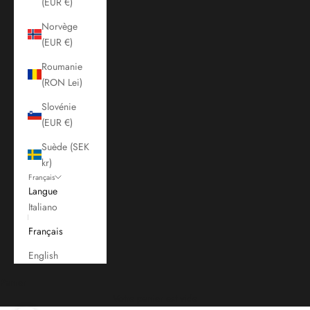
(EUR €)
Norvège
(EUR €)
Roumanie
(RON Lei)
Slovénie
(EUR €)
Suède (SEK
kr)
Français
Langue
Italiano
Français
English
Panier
Votre panier est vide