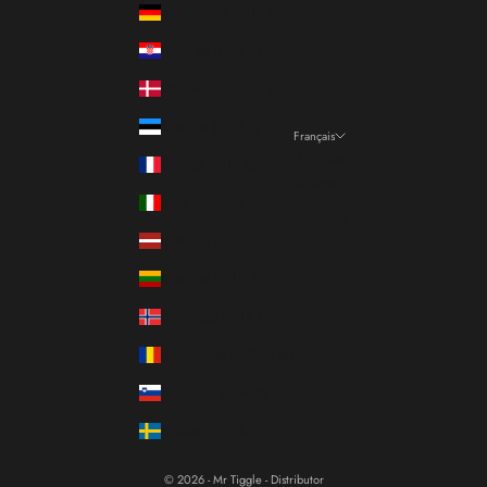
Allemagne (EUR €)
Croatie (EUR €)
Danemark (DKK kr.)
Estonie (EUR €)
Français
Langue
France (EUR €)
Italiano
Italie (EUR €)
Français
Lettonie (EUR €)
English
Lituanie (EUR €)
Norvège (EUR €)
Roumanie (RON Lei)
Slovénie (EUR €)
Suède (SEK kr)
© 2026 - Mr Tiggle - Distributor