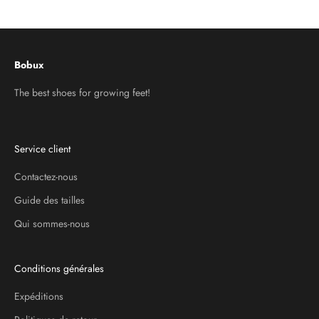
Aller à l'élément 1
Aller à l'élément 2
Aller à l'élément 3
Bobux
The best shoes for growing feet!
Service client
Contactez-nous
Guide des tailles
Qui sommes-nous
Conditions générales
Expéditions