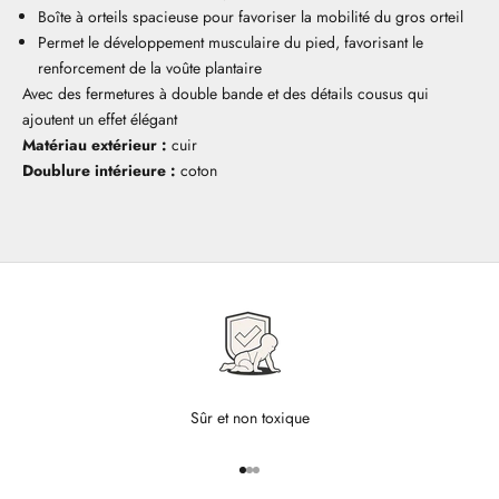
Boîte à orteils spacieuse pour favoriser la mobilité du gros orteil
Permet le développement musculaire du pied, favorisant le
renforcement de la voûte plantaire
Avec des fermetures à double bande et des détails cousus qui
ajoutent un effet élégant
Matériau extérieur :
cuir
Doublure intérieure :
coton
Sûr et non toxique
Aller à l'élément 1
Aller à l'élément 2
Aller à l'élément 3