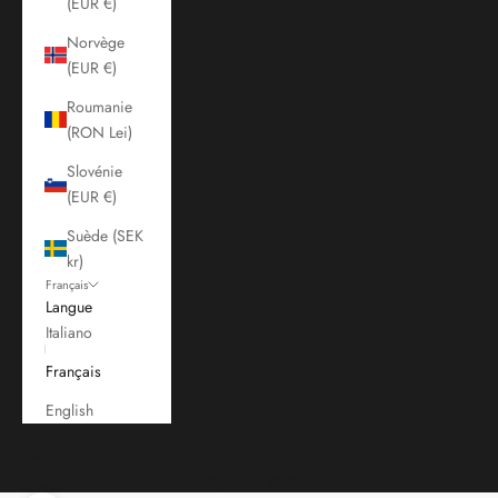
(EUR €)
Norvège
(EUR €)
Roumanie
(RON Lei)
Slovénie
(EUR €)
Suède (SEK
kr)
Français
Langue
Italiano
Français
English
Panier
Votre panier est vide