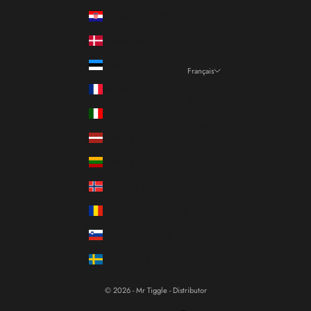
Croatie (EUR €)
Danemark (DKK kr.)
Estonie (EUR €)
Français
Langue
France (EUR €)
Italiano
Italie (EUR €)
Français
Lettonie (EUR €)
English
Lituanie (EUR €)
Norvège (EUR €)
Roumanie (RON Lei)
Slovénie (EUR €)
Suède (SEK kr)
© 2026 - Mr Tiggle - Distributor