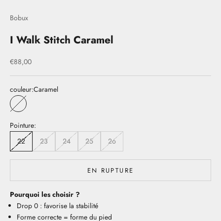
Bobux
I Walk Stitch Caramel
Prix de vente
€88,00
couleur:
Caramel
Caramel
Pointure:
22
23
24
25
26
EN RUPTURE
Pourquoi les choisir ?
Drop 0 : favorise la stabilité
Forme correcte = forme du pied