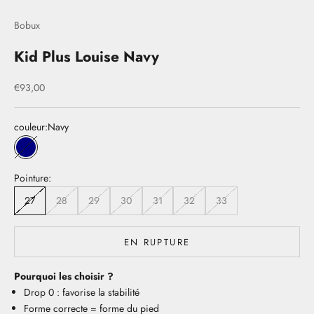
Bobux
Kid Plus Louise Navy
Prix de vente
€93,00
couleur:
Navy
Navy
Pointure:
27
28
29
30
31
32
33
EN RUPTURE
Pourquoi les choisir ?
Drop 0 : favorise la stabilité
Forme correcte = forme du pied