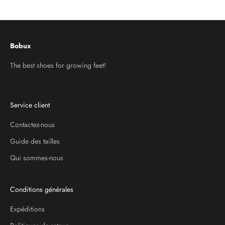
Aller à l'élément 1
Aller à l'élément 2
Aller à l'élément 3
Bobux
The best shoes for growing feet!
Service client
Contactez-nous
Guide des tailles
Qui sommes-nous
Conditions générales
Expéditions