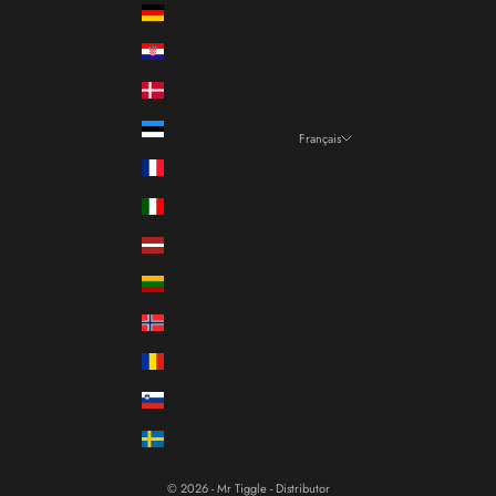
Allemagne (EUR €)
Croatie (EUR €)
Danemark (DKK kr.)
Estonie (EUR €)
Français
Langue
France (EUR €)
Italiano
Italie (EUR €)
Français
Lettonie (EUR €)
English
Lituanie (EUR €)
Norvège (EUR €)
Roumanie (RON Lei)
Slovénie (EUR €)
Suède (SEK kr)
© 2026 - Mr Tiggle - Distributor