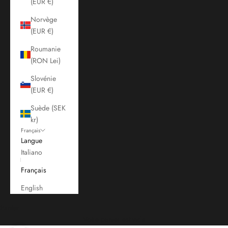
(EUR €)
Norvège
(EUR €)
Roumanie
(RON Lei)
Slovénie
(EUR €)
Suède (SEK
kr)
Français
Langue
Italiano
Français
English
Panier
Votre panier est vide