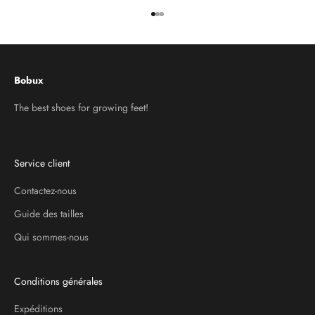
Aller à l'élément 1
Aller à l'élément 2
Aller à l'élément 3
Bobux
The best shoes for growing feet!
Service client
Contactez-nous
Guide des tailles
Qui sommes-nous
Conditions générales
Expéditions