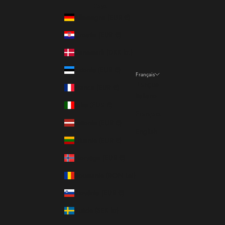
Pays
Allemagne (EUR €)
Croatie (EUR €)
Danemark (DKK kr.)
Estonie (EUR €)
Français
Langue
France (EUR €)
Italiano
Italie (EUR €)
Français
Lettonie (EUR €)
English
Lituanie (EUR €)
Norvège (EUR €)
Roumanie (RON Lei)
Slovénie (EUR €)
Suède (SEK kr)