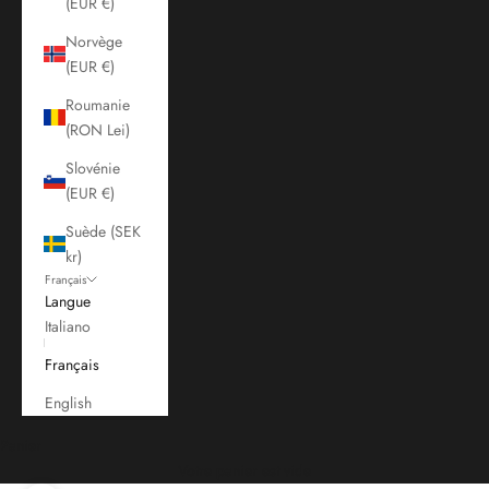
(EUR €)
Norvège
(EUR €)
Roumanie
(RON Lei)
Slovénie
(EUR €)
Suède (SEK
kr)
Français
Langue
Italiano
Français
English
Panier
Votre panier est vide