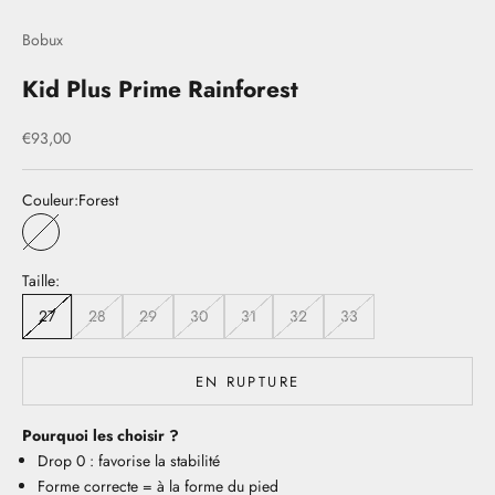
Bobux
Kid Plus Prime Rainforest
Prix de vente
€93,00
Couleur:
Forest
Forest
Taille:
27
28
29
30
31
32
33
EN RUPTURE
Pourquoi les choisir ?
Drop 0 : favorise la stabilité
Forme correcte = à la forme du pied