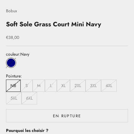
Bobux
Soft Sole Grass Court Mini Navy
Prix de vente
€38,00
couleur:
Navy
Navy
Pointure:
NB
S
M
L
XL
2XL
3XL
4XL
5XL
6XL
EN RUPTURE
Pourquoi les choisir ?