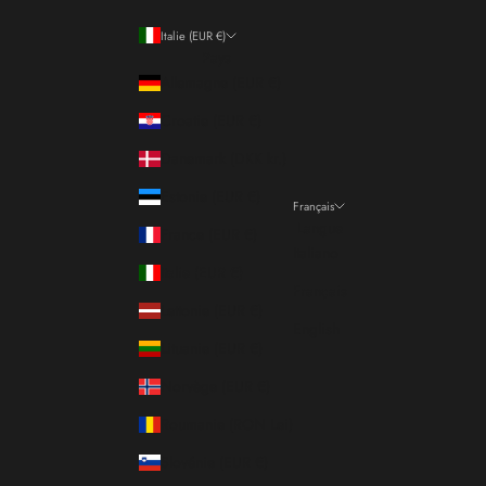
Italie (EUR €)
Pays
Allemagne (EUR €)
Croatie (EUR €)
Danemark (DKK kr.)
Estonie (EUR €)
Français
Langue
France (EUR €)
Italiano
Italie (EUR €)
Français
Lettonie (EUR €)
English
Lituanie (EUR €)
Norvège (EUR €)
Roumanie (RON Lei)
Slovénie (EUR €)