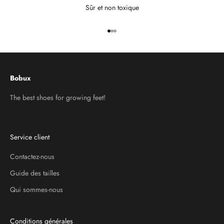
Sûr et non toxique
Aller à l'élément 1
Aller à l'élément 2
Aller à l'élément 3
Bobux
The best shoes for growing feet!
Service client
Contactez-nous
Guide des tailles
Qui sommes-nous
Conditions générales