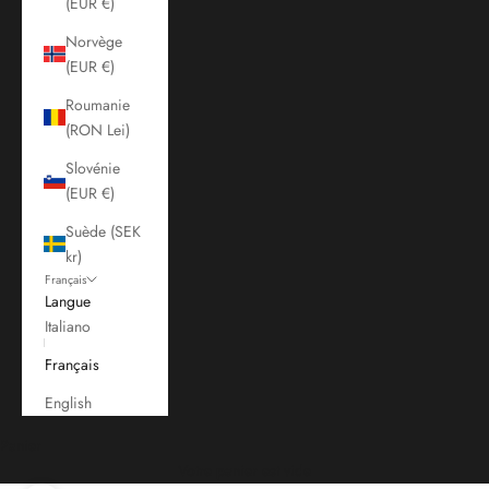
(EUR €)
Norvège
(EUR €)
Roumanie
(RON Lei)
Slovénie
(EUR €)
Suède (SEK
kr)
Français
Langue
Italiano
Français
English
Panier
Votre panier est vide