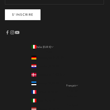
S'INSCRIRE
Italie (EUR €)
Pays
Allemagne (EUR €)
Croatie (EUR €)
Danemark (DKK kr.)
Estonie (EUR €)
Français
Langue
France (EUR €)
Italiano
Italie (EUR €)
Français
Lettonie (EUR €)