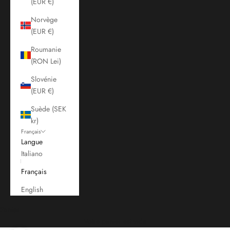
(EUR €)
Norvège
(EUR €)
Roumanie
(RON Lei)
Slovénie
(EUR €)
Suède (SEK
kr)
Français
Langue
Italiano
Français
English
Panier
Votre panier est vide