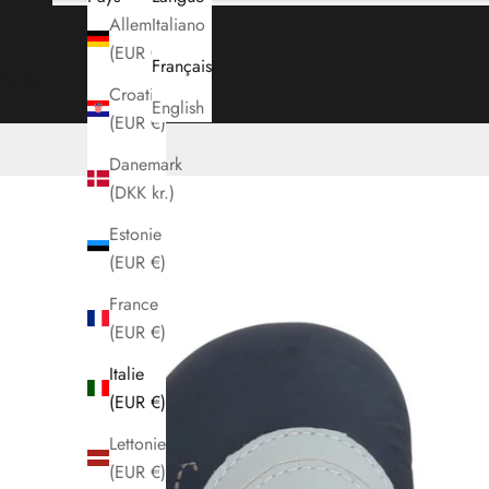
Allemagne
Italiano
(EUR €)
Français
Panier
Croatie
English
(EUR €)
Danemark
(DKK kr.)
Estonie
(EUR €)
France
(EUR €)
Italie
(EUR €)
Lettonie
(EUR €)