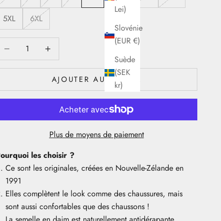
Lei)
5XL
6XL
Slovénie
(EUR €)
iminuer la quantité
Diminuer la quantité
Suède
(SEK
AJOUTER AU PANIER
kr)
Plus de moyens de paiement
ourquoi les choisir ?
Ce sont les originales, créées en Nouvelle-Zélande en
1991
Elles complètent le look comme des chaussures, mais
sont aussi confortables que des chaussons !
La semelle en daim est naturellement antidérapante