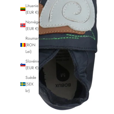
Lituanie
(EUR €)
Norvège
(EUR €)
Roumanie
(RON
Lei)
Slovénie
(EUR €)
Suède
(SEK
kr)