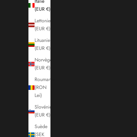
Italie
(EUR €)
Lettonie
(EUR €)
Lituanie
(EUR €)
Norvège
(EUR €)
Roumanie
(RON
Lei)
Slovénie
(EUR €)
Suède
(SEK