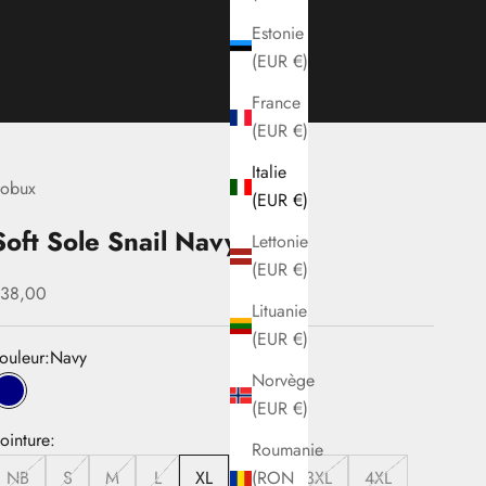
Estonie
(EUR €)
France
(EUR €)
Italie
obux
(EUR €)
Soft Sole Snail Navy
Lettonie
(EUR €)
rix de vente
38,00
Lituanie
(EUR €)
ouleur:
Navy
Norvège
Navy
(EUR €)
ointure:
Roumanie
(RON
NB
S
M
L
XL
2XL
3XL
4XL