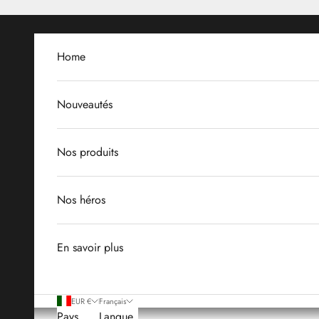
Passer au contenu
Home
Nouveautés
Nos produits
Nos héros
En savoir plus
EUR €
Français
Pays
Langue