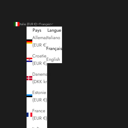
Italie (EUR €)
Français
Pays
Langue
Allemagne
Italiano
(EUR €)
Français
Croatie
English
(EUR €)
Danemark
(DKK kr.)
Estonie
(EUR €)
France
(EUR €)