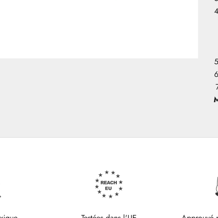
M
oxique
Testées dans l'UE
Approuvé p