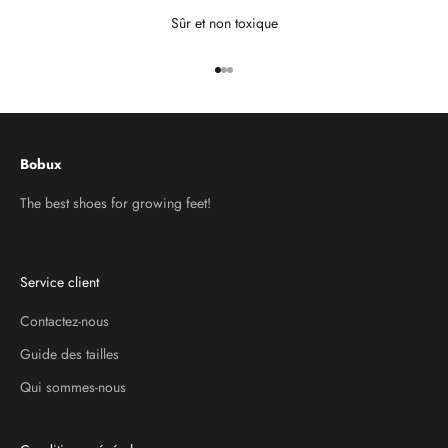
Sûr et non toxique
Aller à l'élément 1
Aller à l'élément 2
Aller à l'élément 3
Bobux
The best shoes for growing feet!
Service client
Contactez-nous
Guide des tailles
Qui sommes-nous