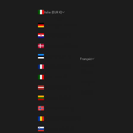
Italie (EUR €)
Pays
Allemagne (EUR €)
Croatie (EUR €)
Danemark (DKK kr.)
Estonie (EUR €)
Français
Langue
France (EUR €)
Italiano
Italie (EUR €)
Français
Lettonie (EUR €)
English
Lituanie (EUR €)
Norvège (EUR €)
Roumanie (RON Lei)
Slovénie (EUR €)