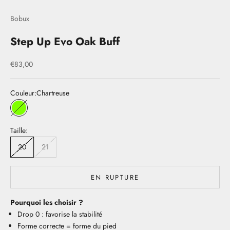
Bobux
Step Up Evo Oak Buff
Prix de vente
€83,00
Couleur:
Chartreuse
Chartreuse
Taille:
20
21
EN RUPTURE
Pourquoi les choisir ?
Drop 0 : favorise la stabilité
Forme correcte = forme du pied