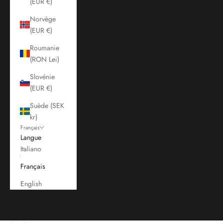
(EUR €)
Norvège
(EUR €)
Roumanie
(RON Lei)
Slovénie
(EUR €)
Suède (SEK
kr)
Français
Langue
Italiano
Français
English
Panier
Votre panier est vide