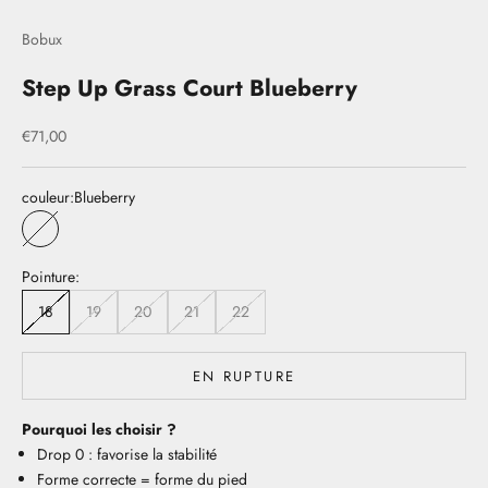
Bobux
Step Up Grass Court Blueberry
Prix de vente
€71,00
couleur:
Blueberry
Blueberry
Pointure:
18
19
20
21
22
EN RUPTURE
Pourquoi les choisir ?
Drop 0 : favorise la stabilité
Forme correcte = forme du pied