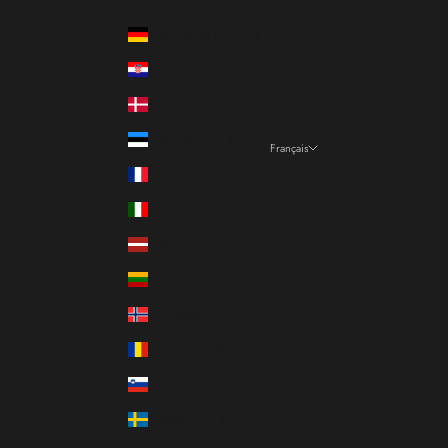
Pays
Allemagne (EUR €)
Croatie (EUR €)
Danemark (DKK kr.)
Estonie (EUR €)
Français
Langue
France (EUR €)
Italiano
Italie (EUR €)
Français
Lettonie (EUR €)
English
Lituanie (EUR €)
Norvège (EUR €)
Roumanie (RON Lei)
Slovénie (EUR €)
Suède (SEK kr)