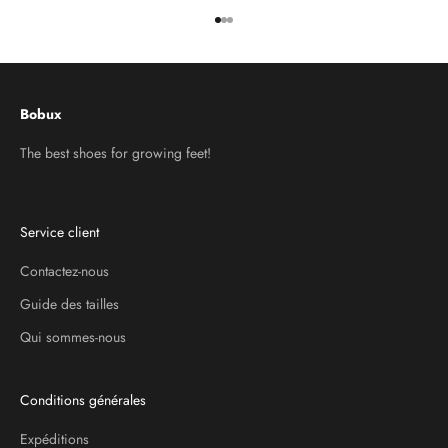
Aller à l'élément 1
Aller à l'élément 2
Aller à l'élément 3
Bobux
The best shoes for growing feet!
Service client
Contactez-nous
Guide des tailles
Qui sommes-nous
Conditions générales
Expéditions