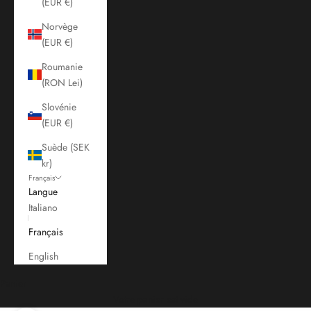
(EUR €)
Norvège
(EUR €)
Roumanie
(RON Lei)
Slovénie
(EUR €)
Suède (SEK
kr)
Français
Langue
Italiano
Français
English
Panier
Votre panier est vide