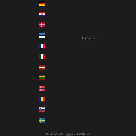
Allemagne (EUR €)
Croatie (EUR €)
Danemark (DKK kr.)
Estonie (EUR €)
Français
Langue
France (EUR €)
Italiano
Italie (EUR €)
Français
Lettonie (EUR €)
English
Lituanie (EUR €)
Norvège (EUR €)
Roumanie (RON Lei)
Slovénie (EUR €)
Suède (SEK kr)
© 2026 - Mr Tiggle - Distributor