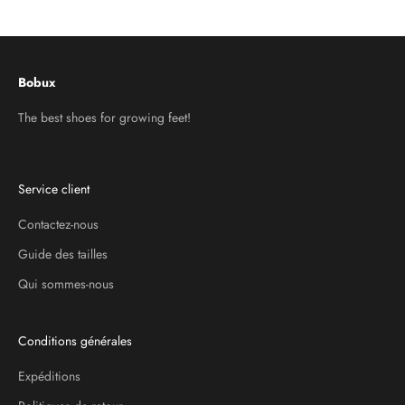
Aller à l'élément 1
Aller à l'élément 2
Aller à l'élément 3
Bobux
The best shoes for growing feet!
Service client
Contactez-nous
Guide des tailles
Qui sommes-nous
Conditions générales
Expéditions