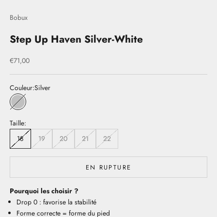
Bobux
Step Up Haven Silver-White
Prix de vente
€71,00
Couleur:
Silver
Silver
Taille:
18
19
20
21
22
EN RUPTURE
Pourquoi les choisir ?
Drop 0 : favorise la stabilité
Forme correcte = forme du pied