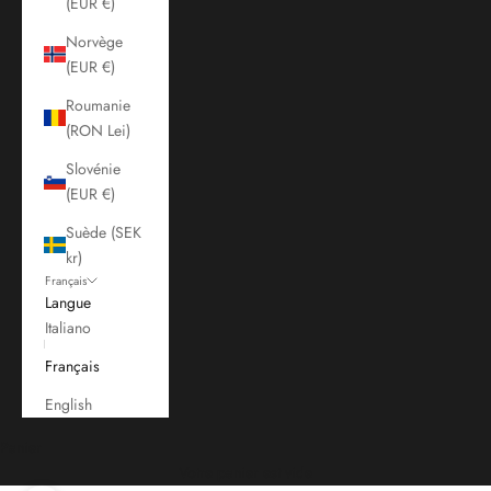
(EUR €)
Norvège
(EUR €)
Roumanie
(RON Lei)
Slovénie
(EUR €)
Suède (SEK
kr)
Français
Langue
Italiano
Français
English
Panier
Votre panier est vide