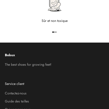
Sûr et non toxique
Aller à l'élément 1
Aller à l'élément 2
Aller à l'élément 3
Bobux
The best shoes for growing feet!
Service client
Contactez-nous
Guide des tailles