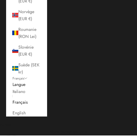
(EUR €)
Norvège
(EUR €)
Roumanie
(RON Lei)
Slovénie
(EUR €)
Suède (SEK
kr)
Français
Langue
Italiano
Français
English
Panier
Votre panier est vide