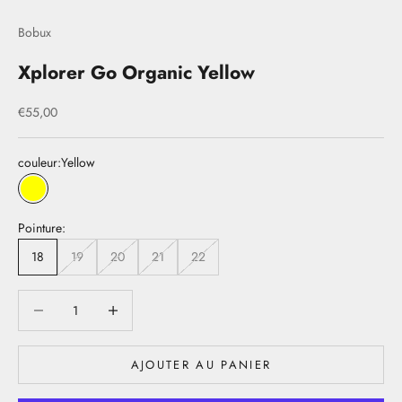
Bobux
Xplorer Go Organic Yellow
Prix de vente
€55,00
couleur:
Yellow
Yellow
Pointure:
18
19
20
21
22
Diminuer la quantité
Diminuer la quantité
AJOUTER AU PANIER