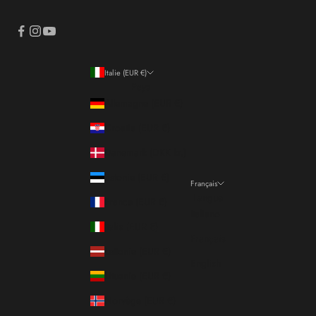
Italie (EUR €)
Pays
Allemagne (EUR €)
Croatie (EUR €)
Danemark (DKK kr.)
Estonie (EUR €)
Français
Langue
France (EUR €)
Italiano
Italie (EUR €)
Français
Lettonie (EUR €)
English
Lituanie (EUR €)
Norvège (EUR €)