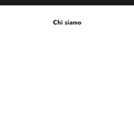
Il tuo carrello è vuoto
Chi siamo