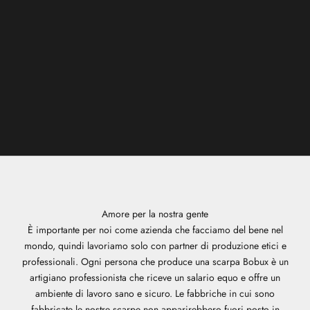
Amore per la nostra gente
È importante per noi come azienda che facciamo del bene nel
mondo, quindi lavoriamo solo con partner di produzione etici e
professionali. Ogni persona che produce una scarpa Bobux è un
artigiano professionista che riceve un salario equo e offre un
ambiente di lavoro sano e sicuro. Le fabbriche in cui sono
fabbricate le nostre scarpe non apparirebbero fuori posto in