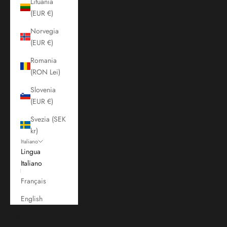
Lituania
(EUR €)
Norvegia
(EUR €)
Romania
(RON Lei)
Slovenia
(EUR €)
Svezia (SEK
kr)
Italiano
Lingua
Italiano
Français
English
Carrello