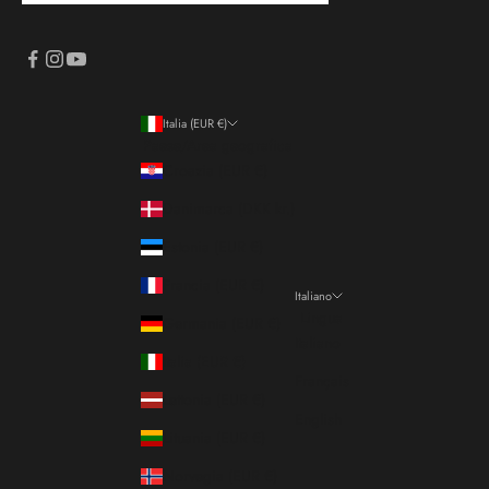
Italia (EUR €)
Paese/Area geografica
Croazia (EUR €)
Danimarca (DKK kr.)
Estonia (EUR €)
Francia (EUR €)
Italiano
Lingua
Germania (EUR €)
Italiano
Italia (EUR €)
Français
Lettonia (EUR €)
English
Lituania (EUR €)
Norvegia (EUR €)