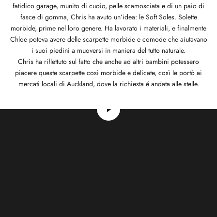
fatidico garage, munito di cuoio, pelle scamosciata e di un paio di
fasce di gomma, Chris ha avuto un’idea: le Soft Soles. Solette
morbide, prime nel loro genere. Ha lavorato i materiali, e finalmente
Chloe poteva avere delle scarpette morbide e comode che aiutavano
i suoi piedini a muoversi in maniera del tutto naturale.
Chris ha riflettuto sul fatto che anche ad altri bambini potessero
piacere queste scarpette così morbide e delicate, così le portò ai
mercati locali di Auckland, dove la richiesta é andata alle stelle.
Riproduci video