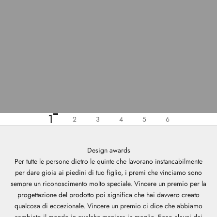
1
2
3
4
5
6
Design awards
Per tutte le persone dietro le quinte che lavorano instancabilmente
per dare gioia ai piedini di tuo figlio, i premi che vinciamo sono
sempre un riconoscimento molto speciale. Vincere un premio per la
progettazione del prodotto poi significa che hai davvero creato
qualcosa di eccezionale. Vincere un premio ci dice che abbiamo
cambiato il mondo in qualche maniera in meglio. Ecco alcuni dei