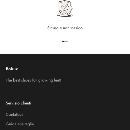
Sicuro e non tossico
Vai all'articolo 1
Vai all'articolo 2
Vai all'articolo 3
Bobux
The best shoes for growing feet!
Servizio clienti
Contattaci
Guida alle taglie