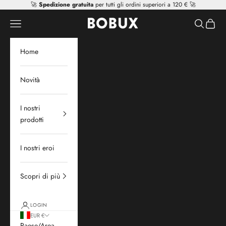
Vai al contenuto
🚀
Spedizione gratuita
per tutti gli ordini superiori a 120 € 🚀
Mr Tiggle - Distributor
Apri il menu di navigazione
Mostra il 
Mostra 
Home
Novità
I nostri
prodotti
I nostri eroi
Scopri di più
LOGIN
EUR €
Paese/Area