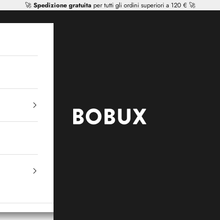
🚀
Spedizione gratuita
per tutti gli ordini superiori a 120 € 🚀
Mr Tiggle - Distributor