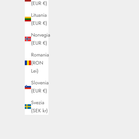
(EUR €)
Lituania
(EUR €)
Norvegia
(EUR €)
Romania
(RON
Lei)
Step Up Traveler Navy
St
Prezzo scontato
Slovenia
€79,00
(EUR €)
Svezia
(SEK kr)