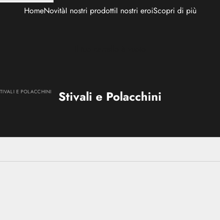
Home
Novità
I nostri prodotti
I nostri eroi
Scopri di più
Il tuo carrello è vuoto
TIVALI E POLACCHINI
Stivali e Polacchini