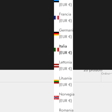
(EUR €)
Francia
(EUR €)
Germania
(EUR €)
Italia
(EUR €)
Lettonia
(EUR €)
26 prodotti
Ordina
Lituania
(EUR €)
Norvegia
(EUR €)
Romania