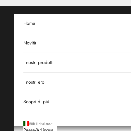
Vai al contenuto
Home
Novità
I nostri prodotti
I nostri eroi
Scopri di più
EUR €
Italiano
Paese/Area
Lingua