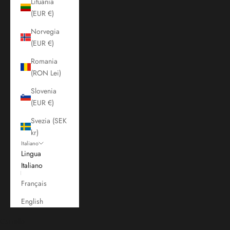
Lituania
(EUR €)
Norvegia
(EUR €)
Romania
(RON Lei)
Slovenia
(EUR €)
Svezia (SEK
kr)
Italiano
Lingua
Italiano
Français
English
Carrello