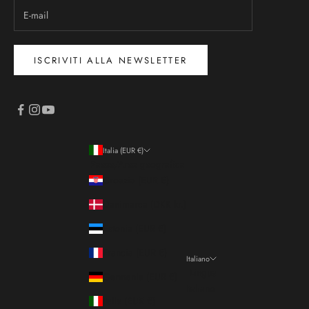
ISCRIVITI ALLA NEWSLETTER
Italia (EUR €)
Paese/Area geografica
Croazia (EUR €)
Danimarca (DKK kr.)
Estonia (EUR €)
Francia (EUR €)
Italiano
Lingua
Germania (EUR €)
Italiano
Italia (EUR €)