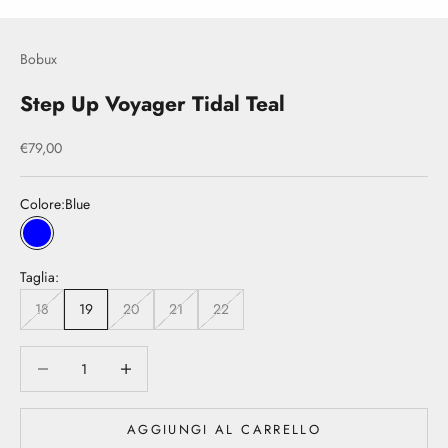
Bobux
Step Up Voyager Tidal Teal
Prezzo scontato
€79,00
Colore:
Blue
Blue
Taglia:
18
19
20
21
22
Diminuisci quantità
Diminuisci quantità
AGGIUNGI AL CARRELLO