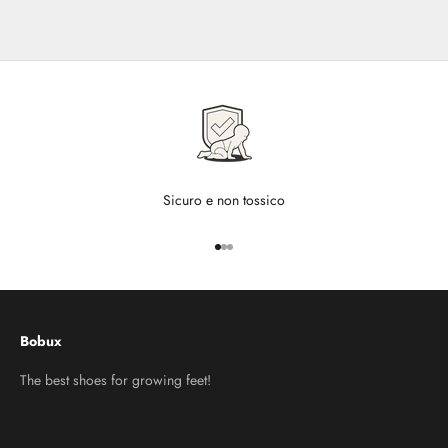
Sicuro e non tossico
Vai all'articolo 1
Vai all'articolo 2
Vai all'articolo 3
Bobux
The best shoes for growing feet!