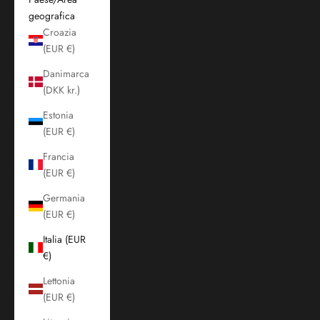
geografica
Croazia
(EUR €)
Danimarca
(DKK kr.)
Estonia
(EUR €)
Francia
(EUR €)
Germania
(EUR €)
Italia (EUR
€)
Lettonia
(EUR €)