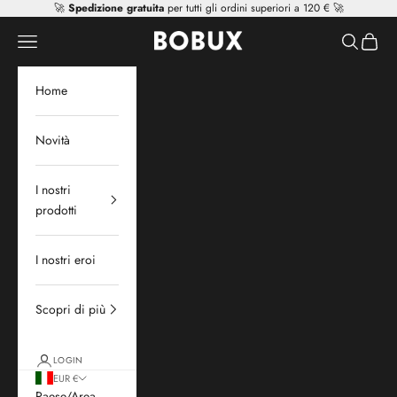
Vai al contenuto
🚀
Spedizione gratuita
per tutti gli ordini superiori a 120 € 🚀
Mr Tiggle - Distributor
Apri il menu di navigazione
Mostra il 
Mostra 
Home
Novità
I nostri
prodotti
I nostri eroi
Scopri di più
LOGIN
EUR €
Paese/Area