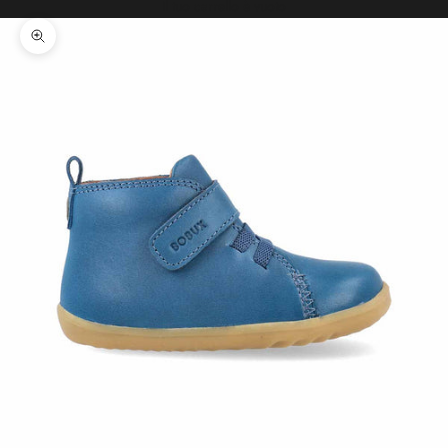
Il tuo carrello è vuoto
Ingrandisci immagine