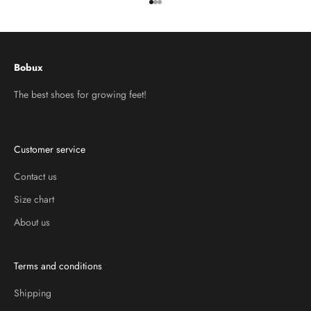
Go to item 1
Go to item 2
Go to item 3
Bobux
The best shoes for growing feet!
Customer service
Contact us
Size chart
About us
Terms and conditions
Shipping