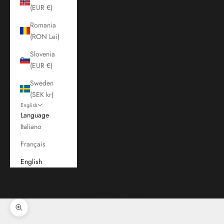
(EUR €)
Romania
(RON Lei)
Slovenia
(EUR €)
Sweden
(SEK kr)
English
Language
Italiano
Français
English
Cart
Your cart is empty
Zoom picture