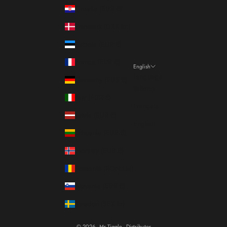
Croatia (EUR €)
Denmark (DKK kr.)
Estonia (EUR €)
France (EUR €)
English
Language
Germany (EUR €)
Italiano
Italy (EUR €)
Français
Latvia (EUR €)
English
Lithuania (EUR €)
Norway (EUR €)
Romania (RON Lei)
Slovenia (EUR €)
Sweden (SEK kr)
© 2026 - Mr Tiggle - Distributor