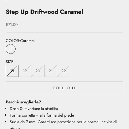
Step Up Driftwood Caramel
Sale price
€71,00
COLOR:
Caramel
Caramel
SIZE:
18
19
20
21
22
SOLD OUT
Perchè sceglierle?
Drop 0: favorisce la stabilità
Forma corretta = alla forma del piede
Suola da 7 mm. Garantisce protezione per le normali attività di
gioco