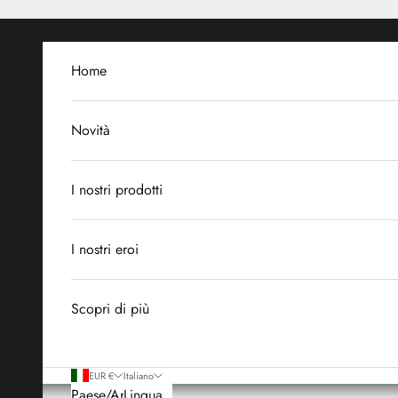
Vai al contenuto
Home
Novità
I nostri prodotti
I nostri eroi
Scopri di più
EUR €
Italiano
Paese/Area
Lingua