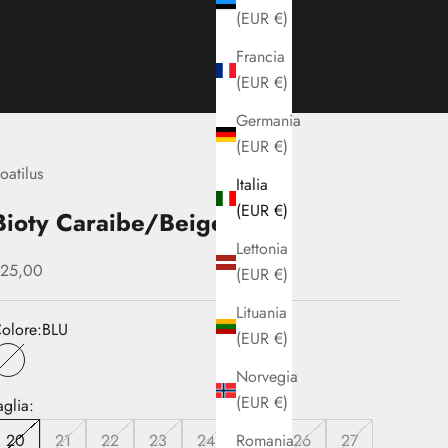
(EUR €)
Francia
(EUR €)
Germania
(EUR €)
oatilus
Italia
(EUR €)
Bioty Caraibe/Beige
Lettonia
rezzo scontato
25,00
(EUR €)
Lituania
olore:
BLU
(EUR €)
BLU
Norvegia
(EUR €)
aglia:
Romania
20
21
22
23
24
25
26
27