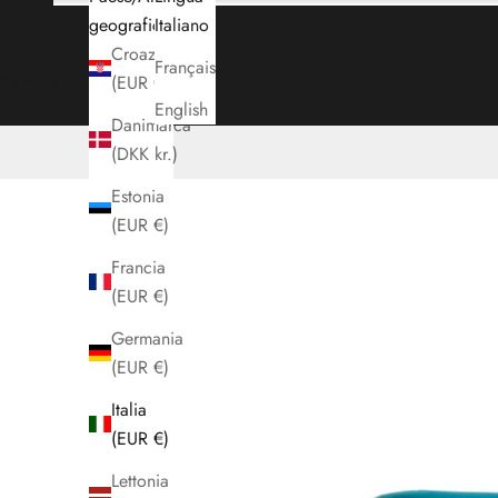
geografica
Italiano
Croazia
Français
Carrello
(EUR €)
English
Danimarca
(DKK kr.)
Estonia
(EUR €)
Francia
(EUR €)
Germania
(EUR €)
Italia
(EUR €)
Lettonia