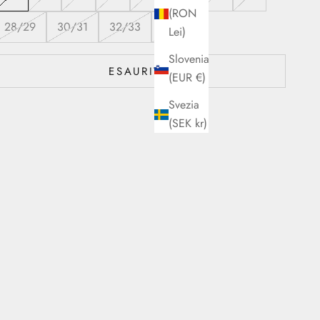
(RON
28/29
30/31
32/33
34/35
Lei)
Slovenia
ESAURITO
(EUR €)
Svezia
(SEK kr)