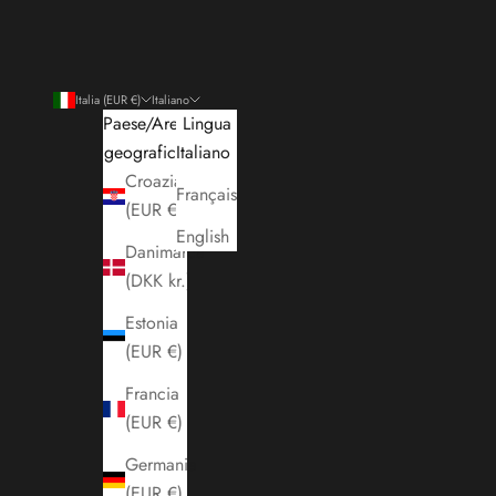
Italia (EUR €)
Italiano
Paese/Area
Lingua
geografica
Italiano
Croazia
Français
(EUR €)
English
Danimarca
(DKK kr.)
Estonia
(EUR €)
Francia
(EUR €)
Germania
(EUR €)