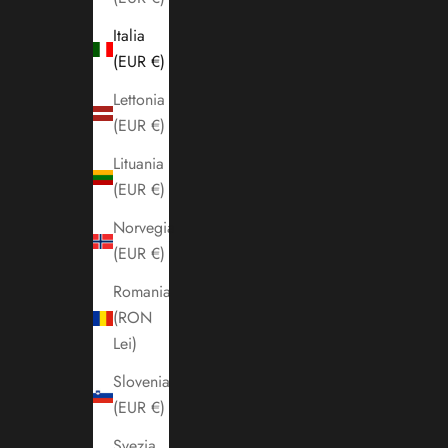
Italia
(EUR €)
Lettonia
(EUR €)
Lituania
(EUR €)
Norvegia
(EUR €)
Romania
(RON
Lei)
Slovenia
(EUR €)
Svezia