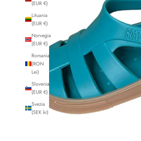
(EUR €)
Lituania
(EUR €)
Norvegia
(EUR €)
Romania
(RON
Lei)
Slovenia
(EUR €)
Svezia
(SEK kr)