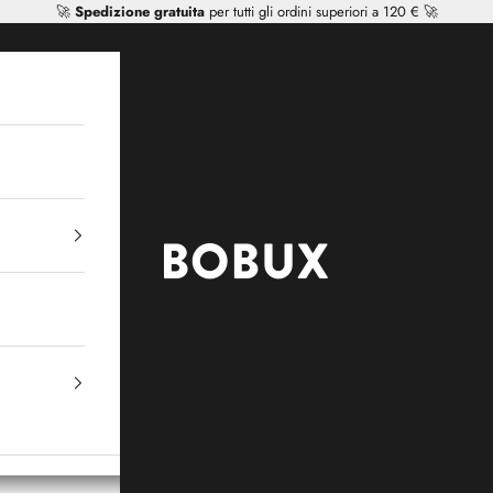
🚀
Spedizione gratuita
per tutti gli ordini superiori a 120 € 🚀
Mr Tiggle - Distributor