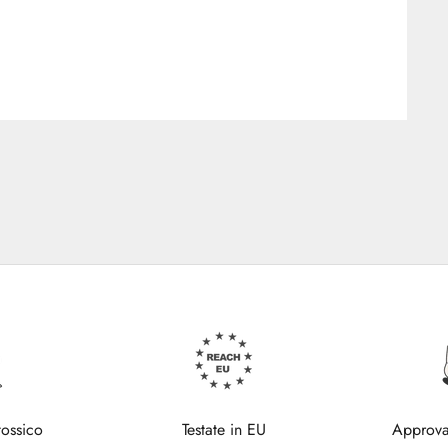
tossico
Testate in EU
Approva