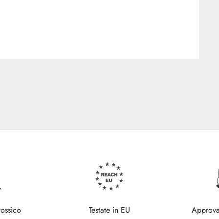
tossico
Testate in EU
Approva