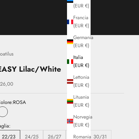
(EUR €)
Francia
(EUR €)
Germania
(EUR €)
oatilus
Italia
(EUR €)
EASY Lilac/White
Lettonia
rezzo scontato
26,00
(EUR €)
Lituania
olore:
ROSA
(EUR €)
ROSA
Norvegia
(EUR €)
aglia:
Romania
22/23
24/25
26/27
28/29
30/31