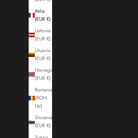
Italia
(EUR €)
Lettonia
(EUR €)
Lituania
(EUR €)
Norvegia
(EUR €)
Romania
(RON
Lei)
Slovenia
(EUR €)
Svezia