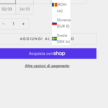
(RON
32/33
34/35
Lei)
Slovenia
iminuisci quantità
Diminuisci quantità
(EUR €)
Svezia
AGGIUNGI AL CARRELLO
(SEK kr)
Altre opzioni di pagamento