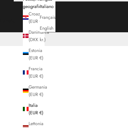
geografica
Italiano
Croazia
Français
Carrello
(EUR €)
English
Danimarca
(DKK kr.)
Estonia
(EUR €)
Francia
(EUR €)
Germania
(EUR €)
Italia
(EUR €)
Lettonia