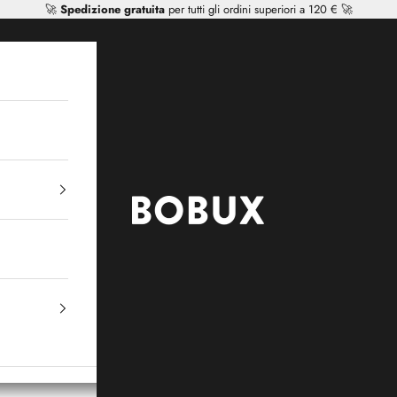
🚀
Spedizione gratuita
per tutti gli ordini superiori a 120 € 🚀
Mr Tiggle - Distributor