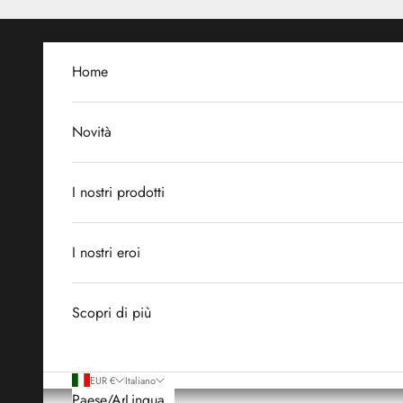
Vai al contenuto
Home
Novità
I nostri prodotti
I nostri eroi
Scopri di più
EUR €
Italiano
Paese/Area
Lingua