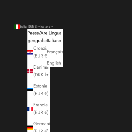
Italia (EUR €)
Italiano
Paese/Area
Lingua
geografica
Italiano
Croazia
Français
(EUR €)
English
Danimarca
(DKK kr.)
Estonia
(EUR €)
Francia
(EUR €)
Germania
(EUR €)