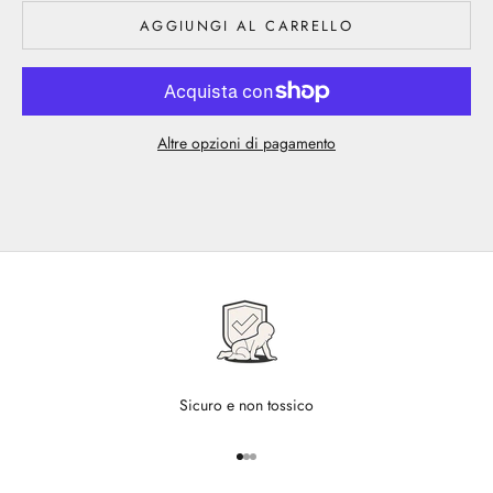
AGGIUNGI AL CARRELLO
Altre opzioni di pagamento
Sicuro e non tossico
Vai all'articolo 1
Vai all'articolo 2
Vai all'articolo 3