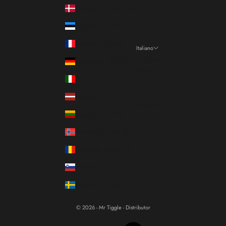
Danimarca (DKK kr.)
Estonia (EUR €)
Francia (EUR €)
Italiano
Lingua
Germania (EUR €)
Italiano
Italia (EUR €)
Français
Lettonia (EUR €)
English
Lituania (EUR €)
Norvegia (EUR €)
Romania (RON Lei)
Slovenia (EUR €)
Svezia (SEK kr)
© 2026 - Mr Tiggle - Distributor