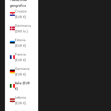
geografica
Croazia
(EUR €)
Danimarca
(DKK kr.)
Estonia
(EUR €)
Francia
(EUR €)
Germania
(EUR €)
Italia (EUR
€)
Lettonia
(EUR €)