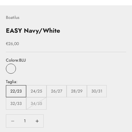
Boatilus
EASY Navy/White
Prezzo scontato
€26,00
Colore:
BLU
BLU
Taglia:
22/23
24/25
26/27
28/29
30/31
32/33
34/35
Diminuisci quantità
Diminuisci quantità