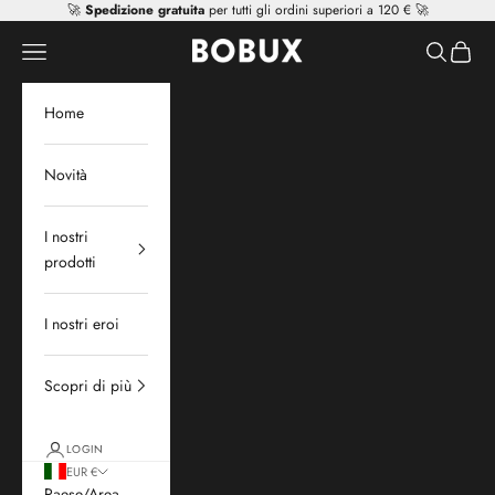
Vai al contenuto
🚀
Spedizione gratuita
per tutti gli ordini superiori a 120 € 🚀
Mr Tiggle - Distributor
Apri il menu di navigazione
Mostra il 
Mostra 
Home
Novità
I nostri
prodotti
I nostri eroi
Scopri di più
LOGIN
EUR €
Paese/Area