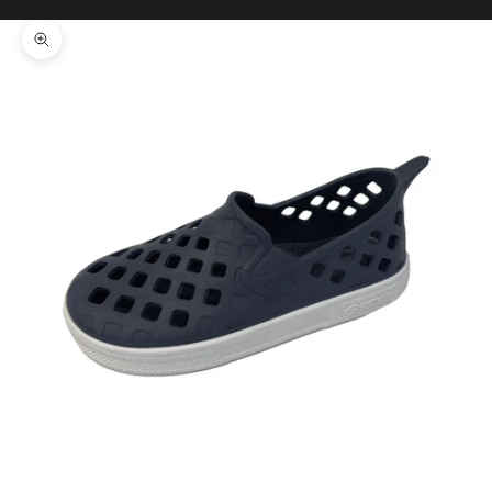
Il tuo carrello è vuoto
Ingrandisci immagine