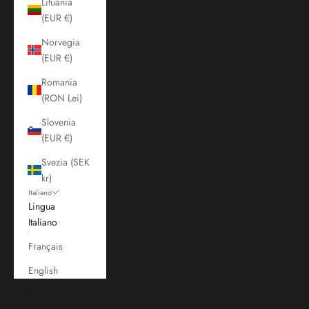
Lituania
(EUR €)
Norvegia
(EUR €)
Romania
(RON Lei)
Slovenia
(EUR €)
Svezia (SEK
kr)
Italiano
Lingua
Italiano
Français
English
Carrello