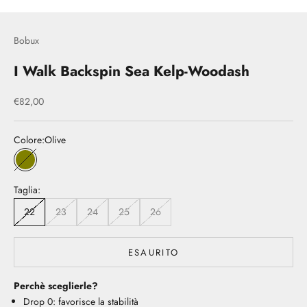
Bobux
I Walk Backspin Sea Kelp-Woodash
Prezzo scontato
€82,00
Colore:
Olive
Olive
Taglia:
22
23
24
25
26
ESAURITO
Perchè sceglierle?
Drop 0: favorisce la stabilità