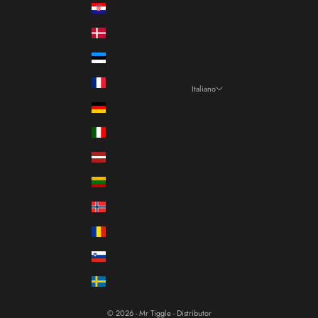
Croazia (EUR €)
Danimarca (DKK kr.)
Estonia (EUR €)
Francia (EUR €)
Italiano
Lingua
Germania (EUR €)
Italiano
Italia (EUR €)
Français
Lettonia (EUR €)
English
Lituania (EUR €)
Norvegia (EUR €)
Romania (RON Lei)
Slovenia (EUR €)
Svezia (SEK kr)
© 2026 - Mr Tiggle - Distributor