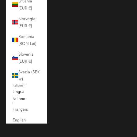
Lituania
(EUR €)
Norvegia
(EUR €)
Romania
(RON Lei)
Slovenia
(EUR €)
Svezia (SEK
kr)
Italiano
Lingua
Italiano
Français
English
Carrello