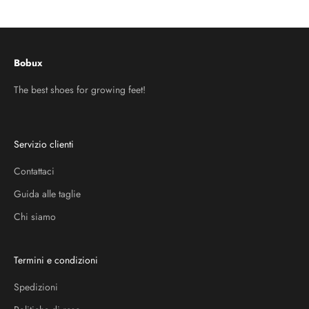
Vai all'articolo 1
Vai all'articolo 2
Vai all'articolo 3
Bobux
The best shoes for growing feet!
Servizio clienti
Contattaci
Guida alle taglie
Chi siamo
Termini e condizioni
Spedizioni