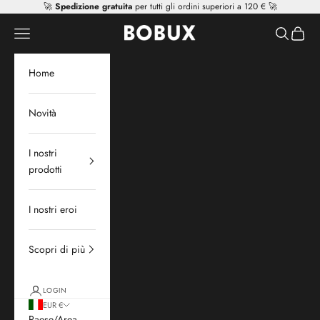
Vai al contenuto
🚀
Spedizione gratuita
per tutti gli ordini superiori a 120 € 🚀
Mr Tiggle - Distributor
Apri il menu di navigazione
Mostra il 
Mostra 
Home
Novità
I nostri
prodotti
I nostri eroi
Scopri di più
LOGIN
EUR €
Paese/Area