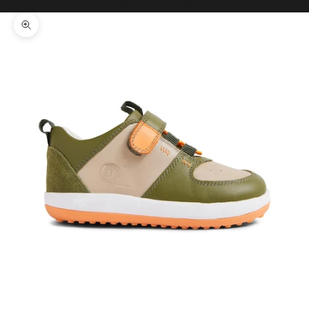
Il tuo carrello è vuoto
Ingrandisci immagine