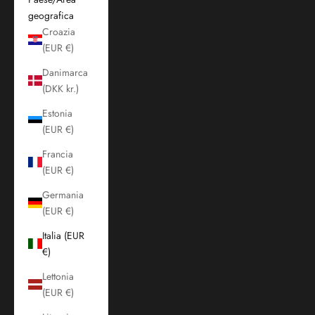
geografica
Croazia
(EUR €)
Danimarca
(DKK kr.)
Estonia
(EUR €)
Francia
(EUR €)
Germania
(EUR €)
Italia (EUR
€)
Lettonia
(EUR €)