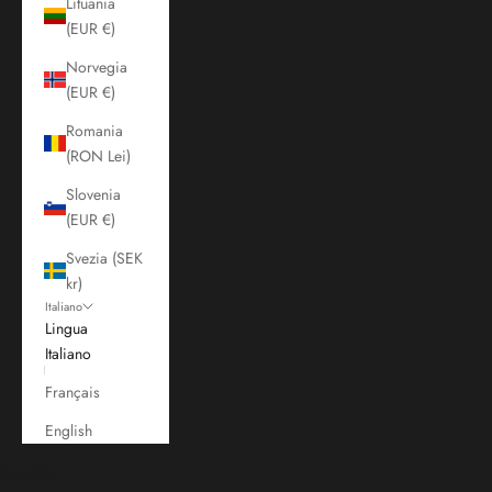
Lituania
(EUR €)
Norvegia
(EUR €)
Romania
(RON Lei)
Slovenia
(EUR €)
Svezia (SEK
kr)
Italiano
Lingua
Italiano
Français
English
Carrello