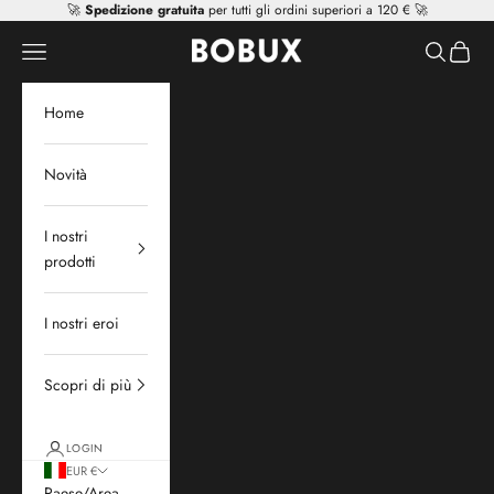
Vai al contenuto
🚀
Spedizione gratuita
per tutti gli ordini superiori a 120 € 🚀
Mr Tiggle - Distributor
Apri il menu di navigazione
Mostra il 
Mostra 
Home
Novità
I nostri
prodotti
I nostri eroi
Scopri di più
LOGIN
EUR €
Paese/Area