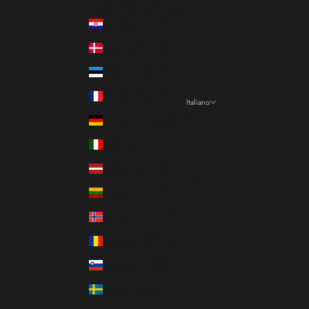
Paese/Area geografica
Croazia (EUR €)
Danimarca (DKK kr.)
Estonia (EUR €)
Francia (EUR €)
Italiano
Lingua
Germania (EUR €)
Italiano
Italia (EUR €)
Français
Lettonia (EUR €)
English
Lituania (EUR €)
Norvegia (EUR €)
Romania (RON Lei)
Slovenia (EUR €)
Svezia (SEK kr)