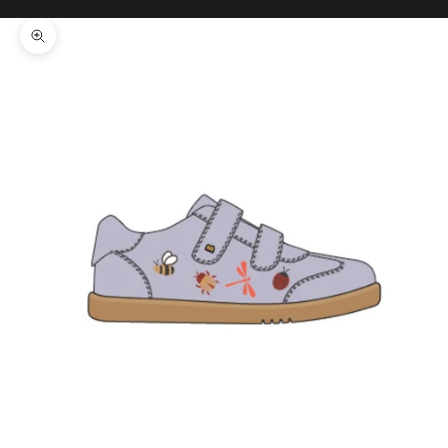
Il tuo carrello è vuoto
Ingrandisci immagine