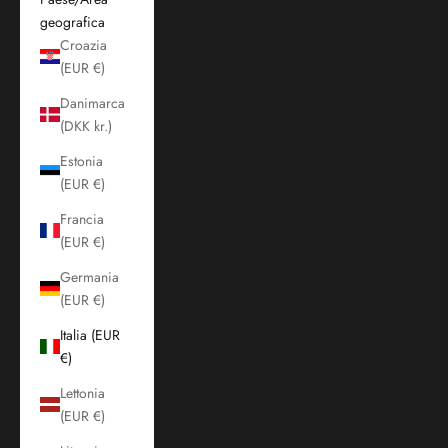
geografica
Croazia
(EUR €)
Danimarca
(DKK kr.)
Estonia
(EUR €)
Francia
(EUR €)
Germania
(EUR €)
Italia (EUR
€)
Lettonia
(EUR €)