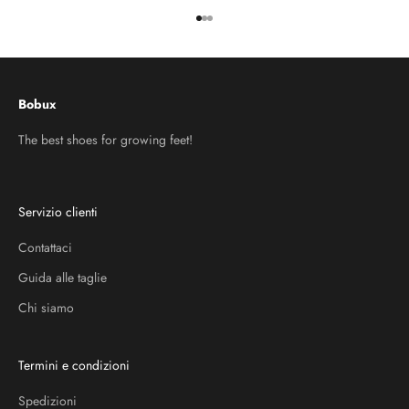
Vai all'articolo 1
Vai all'articolo 2
Vai all'articolo 3
Bobux
The best shoes for growing feet!
Servizio clienti
Contattaci
Guida alle taglie
Chi siamo
Termini e condizioni
Spedizioni