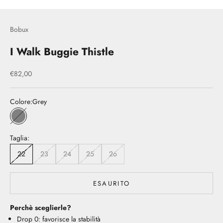
Bobux
I Walk Buggie Thistle
Prezzo scontato
€82,00
Colore:
Grey
Grey
Taglia:
22
23
24
25
26
ESAURITO
Perchè sceglierle?
Drop 0: favorisce la stabilità