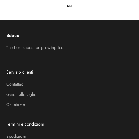
Vai all'articolo 1
Vai all'articolo 2
Vai all'articolo 3
Bobux
The best shoes for growing feet!
Servizio clienti
Contattaci
Guida alle taglie
Chi siamo
Termini e condizioni
Spedizioni