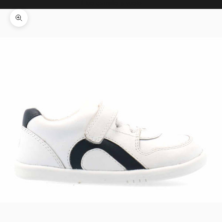
Il tuo carrello è vuoto
Ingrandisci immagine