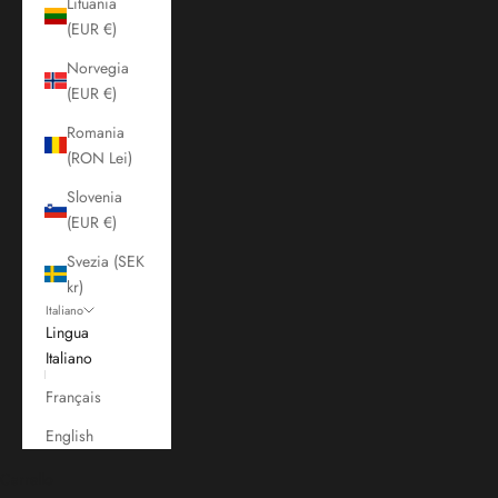
Lituania
(EUR €)
Norvegia
(EUR €)
Romania
(RON Lei)
Slovenia
(EUR €)
Svezia (SEK
kr)
Italiano
Lingua
Italiano
Français
English
Carrello