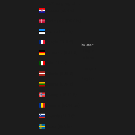
Paese/Area geografica
Croazia (EUR €)
Danimarca (DKK kr.)
Estonia (EUR €)
Francia (EUR €)
Italiano
Lingua
Germania (EUR €)
Italiano
Italia (EUR €)
Français
Lettonia (EUR €)
English
Lituania (EUR €)
Norvegia (EUR €)
Romania (RON Lei)
Slovenia (EUR €)
Svezia (SEK kr)