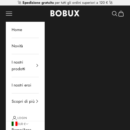
Vai al contenuto
🚀
Spedizione gratuita
per tutti gli ordini superiori a 120 € 🚀
Mr Tiggle - Distributor
Apri il menu di navigazione
Mostra il 
Mostra 
Home
Novità
I nostri
prodotti
I nostri eroi
Scopri di più
LOGIN
EUR €
Paese/Area