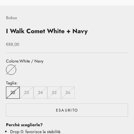
Bobux
I Walk Comet White + Navy
Prezzo scontato
€88,00
Colore:
White / Navy
White / Navy
Taglia:
22
23
24
25
26
ESAURITO
Perchè sceglierle?
Drop 0: favorisce la stabilità