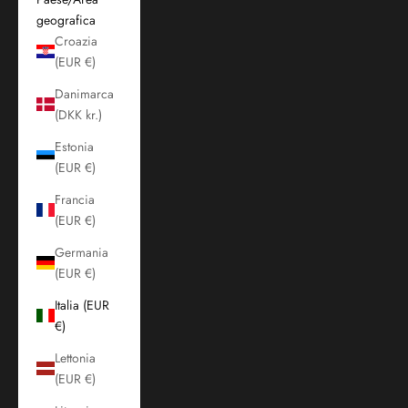
geografica
Croazia
(EUR €)
Danimarca
(DKK kr.)
Estonia
(EUR €)
Francia
(EUR €)
Germania
(EUR €)
Italia (EUR
€)
Lettonia
(EUR €)