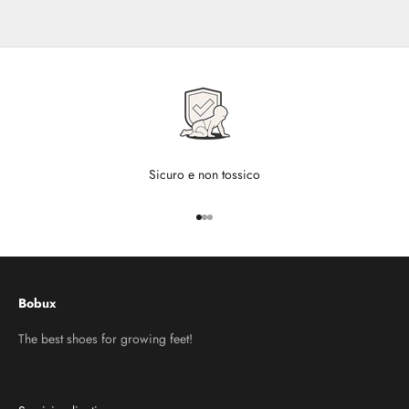
Sicuro e non tossico
Vai all'articolo 1
Vai all'articolo 2
Vai all'articolo 3
Bobux
The best shoes for growing feet!