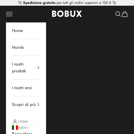
Vai al contenuto
🚀
Spedizione gratuita
per tutti gli ordini superiori a 120 € 🚀
Mr Tiggle - Distributor
Apri il menu di navigazione
Mostra il 
Mostra 
Home
Novità
I nostri
prodotti
I nostri eroi
Scopri di più
LOGIN
EUR €
Paese/Area