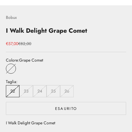
Bobux
I Walk Delight Grape Comet
Prezzo scontato
Prezzo
€57,00
€82,00
Colore:
Grape Comet
Grape Comet
Taglia:
22
23
24
25
26
ESAURITO
I Walk Delight Grape Comet