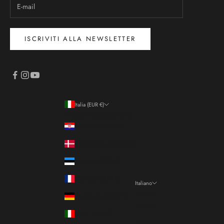
ISCRIVITI ALLA NEWSLETTER
Italia (EUR €)
Paese/Area geografica
Croazia (EUR €)
Danimarca (DKK kr.)
Estonia (EUR €)
Francia (EUR €)
Italiano
Lingua
Germania (EUR €)
Italiano
Italia (EUR €)
Français