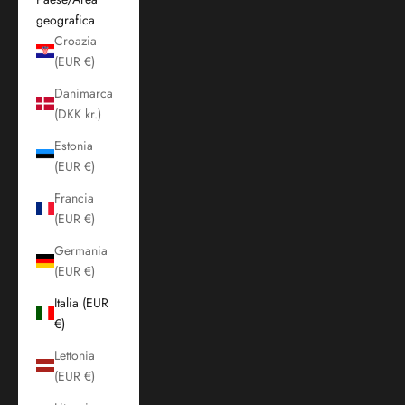
geografica
Croazia
(EUR €)
Danimarca
(DKK kr.)
Estonia
(EUR €)
Francia
(EUR €)
Germania
(EUR €)
Italia (EUR
€)
Lettonia
(EUR €)