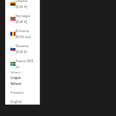
Lituania
(EUR €)
Norvegia
(EUR €)
Romania
(RON Lei)
Slovenia
(EUR €)
Svezia (SEK
kr)
Italiano
Lingua
Italiano
Français
English
Carrello