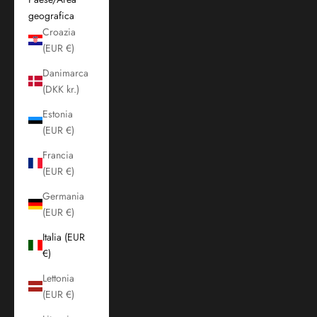
geografica
Croazia
(EUR €)
Danimarca
(DKK kr.)
Estonia
(EUR €)
Francia
(EUR €)
Germania
(EUR €)
Italia (EUR
€)
Lettonia
(EUR €)