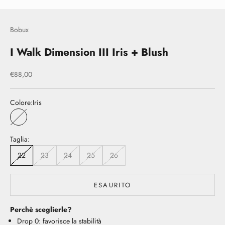
Bobux
I Walk Dimension III Iris + Blush
Prezzo scontato
€88,00
Colore:
Iris
Iris
Taglia:
22
23
24
25
26
ESAURITO
Perchè sceglierle?
Drop 0: favorisce la stabilità