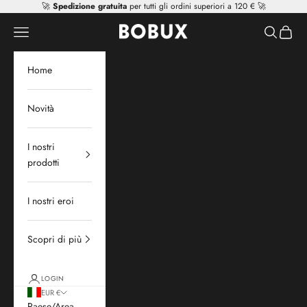
Vai al contenuto
🚀
Spedizione gratuita
per tutti gli ordini superiori a 120 € 🚀
Mr Tiggle - Distributor
Apri il menu di navigazione
Mostra il 
Mostra 
Home
Novità
I nostri
prodotti
I nostri eroi
Scopri di più
LOGIN
EUR €
Paese/Area