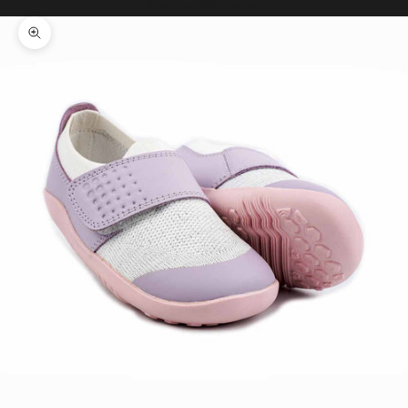
Il tuo carrello è vuoto
Ingrandisci immagine