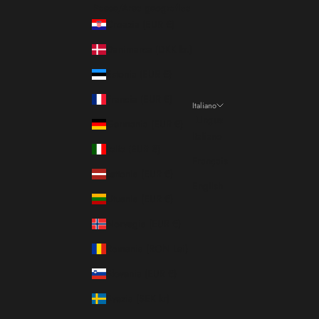
Paese/Area geografica
Croazia (EUR €)
Danimarca (DKK kr.)
Estonia (EUR €)
Francia (EUR €)
Italiano
Lingua
Germania (EUR €)
Italiano
Italia (EUR €)
Français
Lettonia (EUR €)
English
Lituania (EUR €)
Norvegia (EUR €)
Romania (RON Lei)
Slovenia (EUR €)
Svezia (SEK kr)