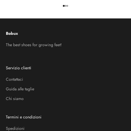
Vai all'articolo 1
Vai all'articolo 2
Vai all'articolo 3
Bobux
The best shoes for growing feet!
Servizio clienti
Contattaci
Guida alle taglie
Chi siamo
Termini e condizioni
Spedizioni