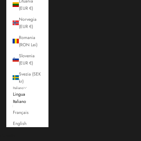
Lituania
(EUR €)
Norvegia
(EUR €)
Romania
(RON Lei)
Slovenia
(EUR €)
Svezia (SEK
kr)
Italiano
Lingua
Italiano
Français
English
Carrello