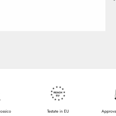
tossico
Testate in EU
Approva