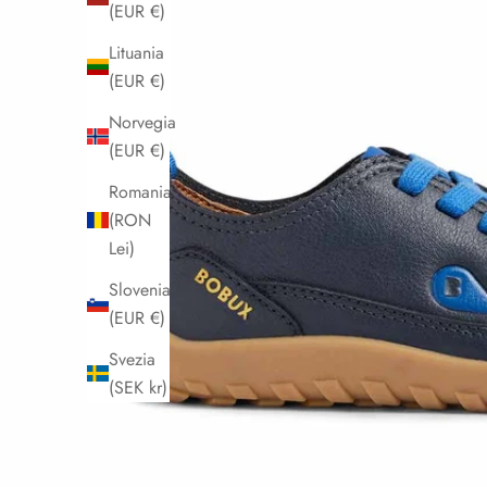
(EUR €)
Lituania
(EUR €)
Norvegia
(EUR €)
Romania
(RON
Lei)
Slovenia
(EUR €)
Svezia
(SEK kr)