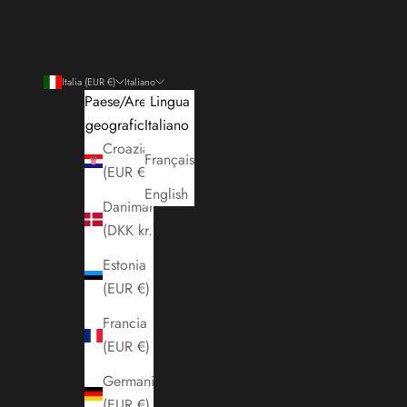
Italia (EUR €)
Italiano
Paese/Area
Lingua
geografica
Italiano
Croazia
Français
(EUR €)
English
Danimarca
(DKK kr.)
Estonia
(EUR €)
Francia
(EUR €)
Germania
(EUR €)