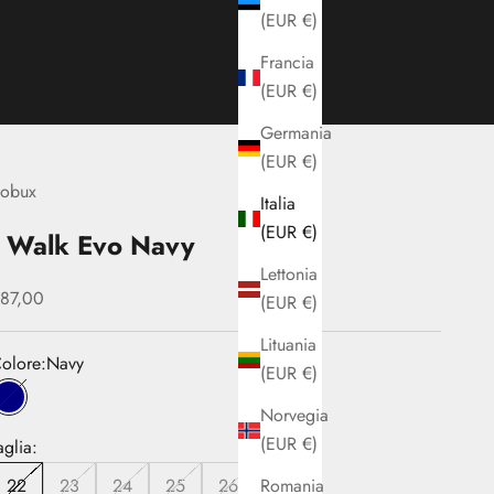
(EUR €)
Francia
(EUR €)
Germania
(EUR €)
obux
Italia
(EUR €)
I Walk Evo Navy
Lettonia
rezzo scontato
87,00
(EUR €)
Lituania
olore:
Navy
(EUR €)
Navy
Norvegia
(EUR €)
aglia:
Romania
22
23
24
25
26