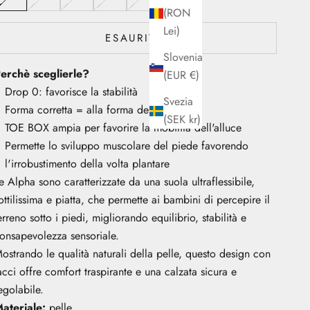
(RON
Lei)
ESAURITO
Slovenia
erchè sceglierle?
(EUR €)
Drop 0: favorisce la stabilità
Svezia
Forma corretta = alla forma del piede
(SEK kr)
TOE BOX ampia per favorire la mobilità dell'alluce
Permette lo sviluppo muscolare del piede favorendo
l'irrobustimento della volta plantare
e Alpha sono caratterizzate da una suola ultraflessibile,
ottilissima e piatta, che permette ai bambini di percepire il
erreno sotto i piedi, migliorando equilibrio, stabilità e
onsapevolezza sensoriale.
ostrando le qualità naturali della pelle, questo design con
acci offre comfort traspirante e una calzata sicura e
egolabile.
ateriale:
pelle