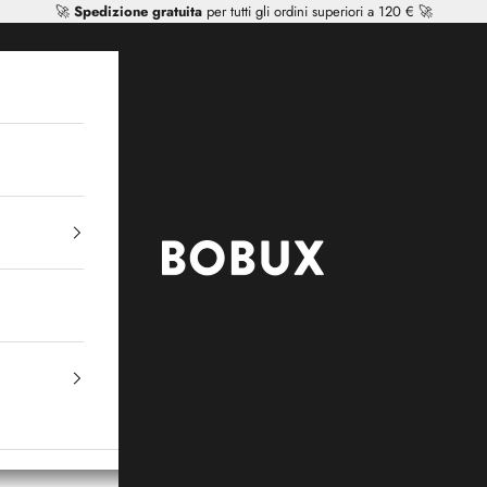
🚀
Spedizione gratuita
per tutti gli ordini superiori a 120 € 🚀
Mr Tiggle - Distributor