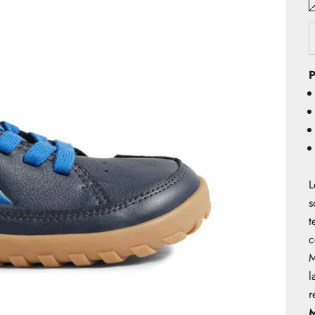
P
L
s
t
c
M
l
r
M