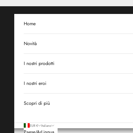
Vai al contenuto
Home
Novità
I nostri prodotti
I nostri eroi
Scopri di più
EUR €
Italiano
Paese/Area
Lingua