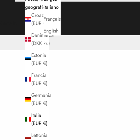
geografica
Italiano
Croazia
Français
Carrello
(EUR €)
English
Danimarca
(DKK kr.)
Estonia
(EUR €)
Francia
(EUR €)
Germania
(EUR €)
Italia
(EUR €)
Lettonia