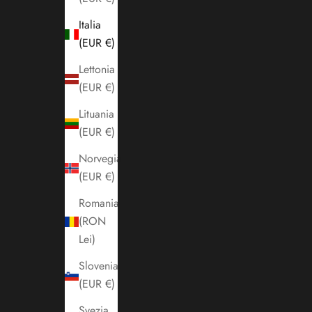
Italia
(EUR €)
Lettonia
(EUR €)
Lituania
(EUR €)
Norvegia
(EUR €)
Romania
(RON
Lei)
Slovenia
(EUR €)
Svezia