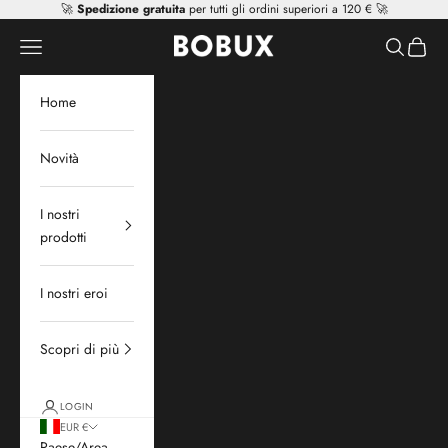
Vai al contenuto
🚀
Spedizione gratuita
per tutti gli ordini superiori a 120 € 🚀
Mr Tiggle - Distributor
Apri il menu di navigazione
Mostra il 
Mostra 
Home
Novità
I nostri
prodotti
I nostri eroi
Scopri di più
LOGIN
EUR €
Paese/Area