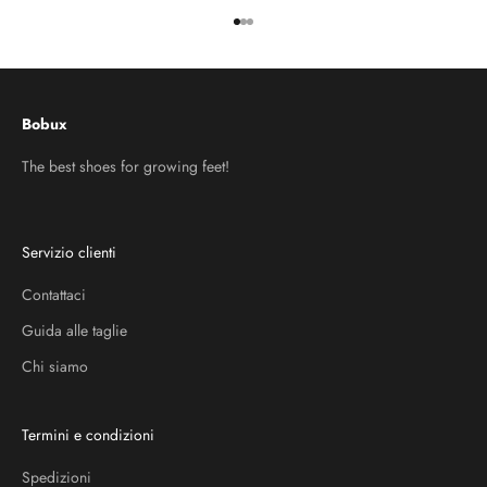
Vai all'articolo 1
Vai all'articolo 2
Vai all'articolo 3
Bobux
The best shoes for growing feet!
Servizio clienti
Contattaci
Guida alle taglie
Chi siamo
Termini e condizioni
Spedizioni