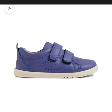
Il tuo carrello è vuoto
Ingrandisci immagine