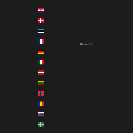
Paese/Area geografica
Croazia (EUR €)
Danimarca (DKK kr.)
Estonia (EUR €)
Francia (EUR €)
Italiano
Lingua
Germania (EUR €)
Italiano
Italia (EUR €)
Français
Lettonia (EUR €)
English
Lituania (EUR €)
Norvegia (EUR €)
Romania (RON Lei)
Slovenia (EUR €)
Svezia (SEK kr)