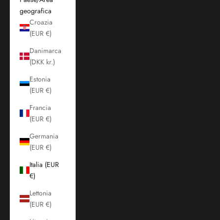
geografica
Croazia
(EUR €)
Danimarca
(DKK kr.)
Estonia
(EUR €)
Francia
(EUR €)
Germania
(EUR €)
Italia (EUR
€)
Lettonia
(EUR €)