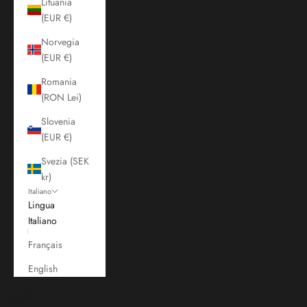
Lituania
(EUR €)
Norvegia
(EUR €)
Romania
(RON Lei)
Slovenia
(EUR €)
Svezia (SEK
kr)
Italiano
Lingua
Italiano
Français
English
Carrello