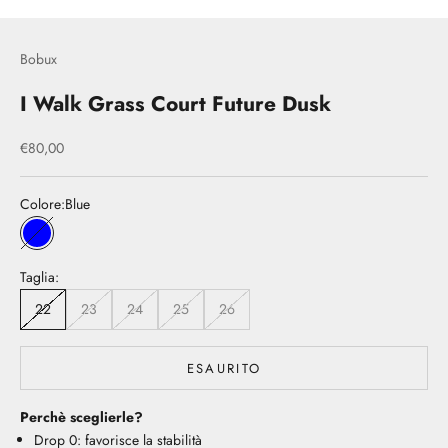
Bobux
I Walk Grass Court Future Dusk
Prezzo scontato
€80,00
Colore:
Blue
Blue
Taglia:
22
23
24
25
26
ESAURITO
Perchè sceglierle?
Drop 0: favorisce la stabilità