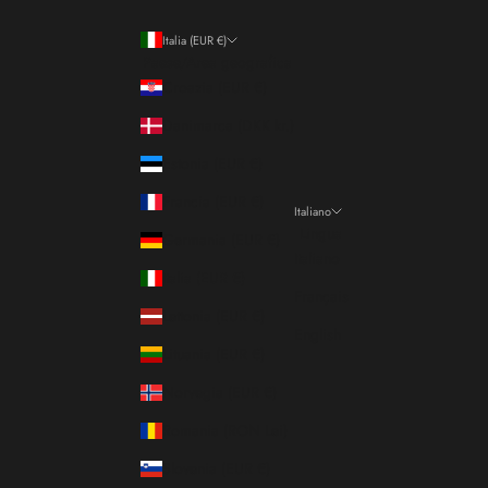
Italia (EUR €)
Paese/Area geografica
Croazia (EUR €)
Danimarca (DKK kr.)
Estonia (EUR €)
Francia (EUR €)
Italiano
Lingua
Germania (EUR €)
Italiano
Italia (EUR €)
Français
Lettonia (EUR €)
English
Lituania (EUR €)
Norvegia (EUR €)
Romania (RON Lei)
Slovenia (EUR €)