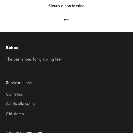
Sicuro e non tossico
Vai all'articolo 1
Vai all'articolo 2
Vai all'articolo 3
Bobux
The best shoes for growing feet!
Servizio clienti
Contattaci
Guida alle taglie
Chi siamo
Termini e condizioni