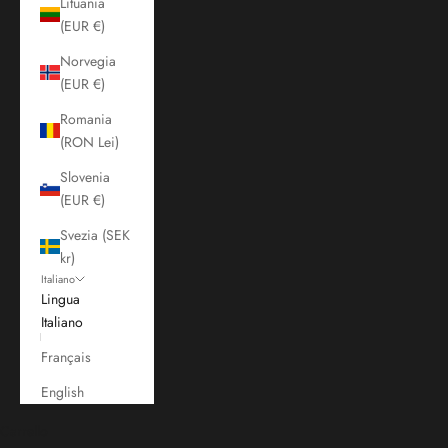
Lituania
(EUR €)
Norvegia
(EUR €)
Romania
(RON Lei)
Slovenia
(EUR €)
Svezia (SEK
kr)
Italiano
Lingua
Italiano
Français
English
Carrello