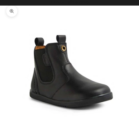
Il tuo carrello è vuoto
Ingrandisci immagine