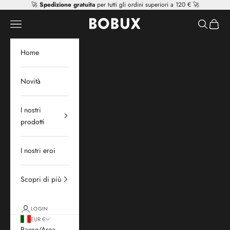
Vai al contenuto
🚀
Spedizione gratuita
per tutti gli ordini superiori a 120 € 🚀
Mr Tiggle - Distributor
Apri il menu di navigazione
Mostra il 
Mostra 
Home
Novità
I nostri
prodotti
I nostri eroi
Scopri di più
LOGIN
EUR €
Paese/Area