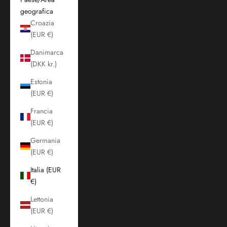
geografica
Croazia
(EUR €)
Danimarca
(DKK kr.)
Estonia
(EUR €)
Francia
(EUR €)
Germania
(EUR €)
Italia (EUR
€)
Lettonia
(EUR €)