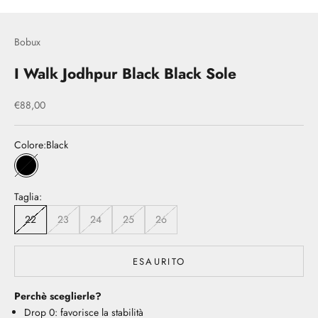
Bobux
I Walk Jodhpur Black Black Sole
Prezzo scontato
€88,00
Colore:
Black
Black
Taglia:
22
23
24
25
26
ESAURITO
Perchè sceglierle?
Drop 0: favorisce la stabilità