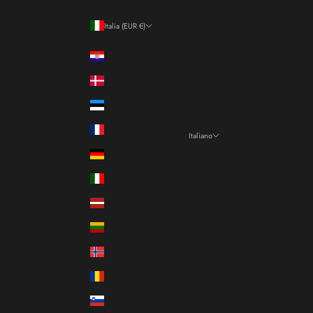
Italia (EUR €)
Paese/Area geografica
Croazia (EUR €)
Danimarca (DKK kr.)
Estonia (EUR €)
Francia (EUR €)
Italiano
Lingua
Germania (EUR €)
Italiano
Italia (EUR €)
Français
Lettonia (EUR €)
English
Lituania (EUR €)
Norvegia (EUR €)
Romania (RON Lei)
Slovenia (EUR €)