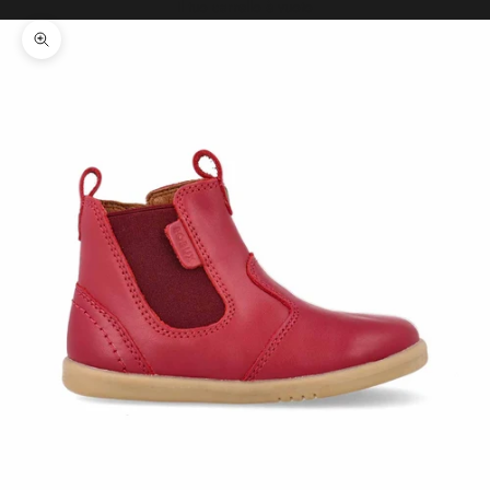
Il tuo carrello è vuoto
Ingrandisci immagine