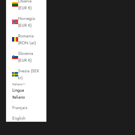
Lituania
(EUR €)
Norvegia
(EUR €)
Romania
(RON Lei)
Slovenia
(EUR €)
Svezia (SEK
kr)
Italiano
Lingua
Italiano
Français
English
Carrello