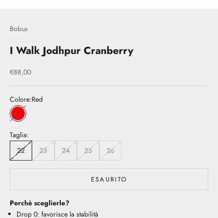
Bobux
I Walk Jodhpur Cranberry
Prezzo scontato
€88,00
Colore:
Red
Red
Taglia:
22
23
24
25
26
ESAURITO
Perchè sceglierle?
Drop 0: favorisce la stabilità