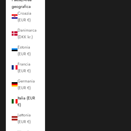
geografica
Croazia
(EUR €)
Danimarca
(DKK kr.)
Estonia
(EUR €)
Francia
(EUR €)
Germania
(EUR €)
Italia (EUR
€)
Lettonia
(EUR €)