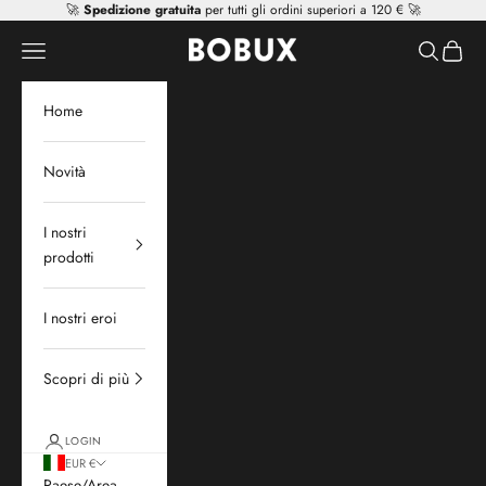
Vai al contenuto
🚀
Spedizione gratuita
per tutti gli ordini superiori a 120 € 🚀
Mr Tiggle - Distributor
Apri il menu di navigazione
Mostra il 
Mostra 
Home
Novità
I nostri
prodotti
I nostri eroi
Scopri di più
LOGIN
EUR €
Paese/Area