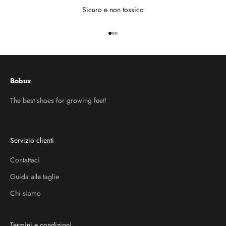
Sicuro e non tossico
Vai all'articolo 1
Vai all'articolo 2
Vai all'articolo 3
Bobux
The best shoes for growing feet!
Servizio clienti
Contattaci
Guida alle taglie
Chi siamo
Termini e condizioni