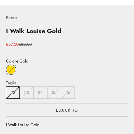
Bobux
I Walk Louise Gold
Prezzo scontato
Prezzo
€57,00
€82,00
Colore:
Gold
Gold
Taglia:
22
23
24
25
26
ESAURITO
I Walk Louise Gold