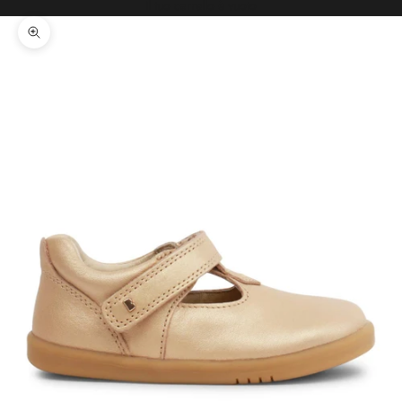
Il tuo carrello è vuoto
Ingrandisci immagine