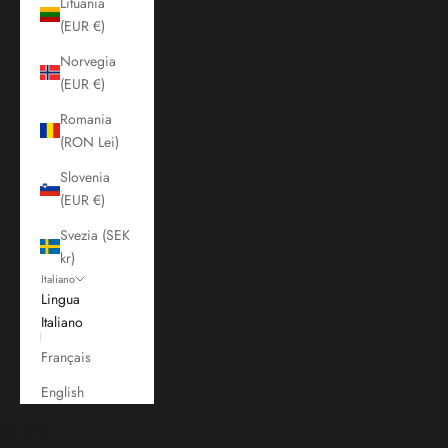
Lituania
(EUR €)
Norvegia
(EUR €)
Romania
(RON Lei)
Slovenia
(EUR €)
Svezia (SEK
kr)
Italiano
Lingua
Italiano
Français
English
Carrello