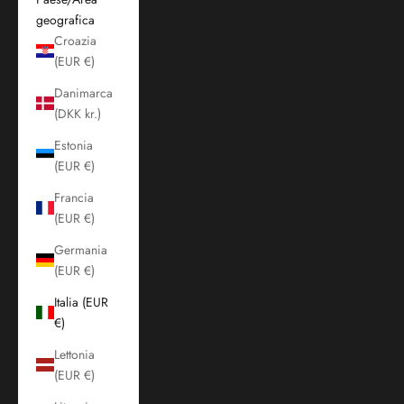
geografica
Croazia
(EUR €)
Danimarca
(DKK kr.)
Estonia
(EUR €)
Francia
(EUR €)
Germania
(EUR €)
Italia (EUR
€)
Lettonia
(EUR €)