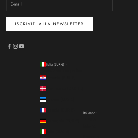
ISCRIVITI ALLA NEWSLETTER
Italia (EUR €)
Paese/Area geografica
Croazia (EUR €)
Danimarca (DKK kr.)
Estonia (EUR €)
Francia (EUR €)
Italiano
Lingua
Germania (EUR €)
Italiano
Italia (EUR €)
Français