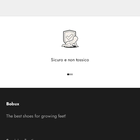
Sicuro e non tossico
Vai all'articolo 1
Vai all'articolo 2
Vai all'articolo 3
Bobux
The best shoes for growing feet!