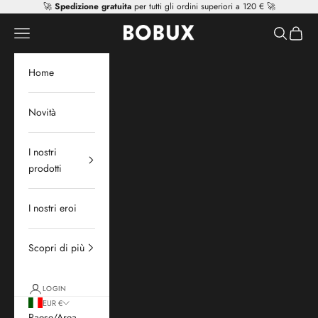
Vai al contenuto
🚀
Spedizione gratuita
per tutti gli ordini superiori a 120 € 🚀
Mr Tiggle - Distributor
Apri il menu di navigazione
Mostra il 
Mostra 
Home
Novità
I nostri
prodotti
I nostri eroi
Scopri di più
LOGIN
EUR €
Paese/Area