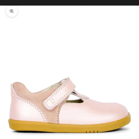
Il tuo carrello è vuoto
Ingrandisci immagine