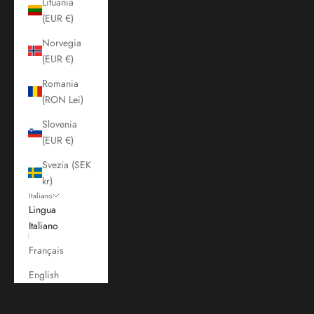
Lituania
(EUR €)
Norvegia
(EUR €)
Romania
(RON Lei)
Slovenia
(EUR €)
Svezia (SEK
kr)
Italiano
Lingua
Italiano
Français
English
Carrello