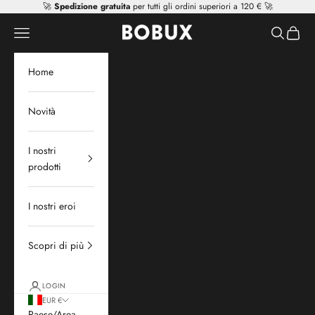
Vai al contenuto
🚀
Spedizione gratuita
per tutti gli ordini superiori a 120 € 🚀
Mr Tiggle - Distributor
Apri il menu di navigazione
Mostra il 
Mostra 
Home
Novità
I nostri
prodotti
I nostri eroi
Scopri di più
LOGIN
EUR €
Paese/Area