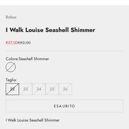
Bobux
I Walk Louise Seashell Shimmer
Prezzo scontato
Prezzo
€57,00
€82,00
Colore:
Seashell Shimmer
Seashell Shimmer
Taglia:
22
23
24
25
26
ESAURITO
I Walk Louise Seashell Shimmer