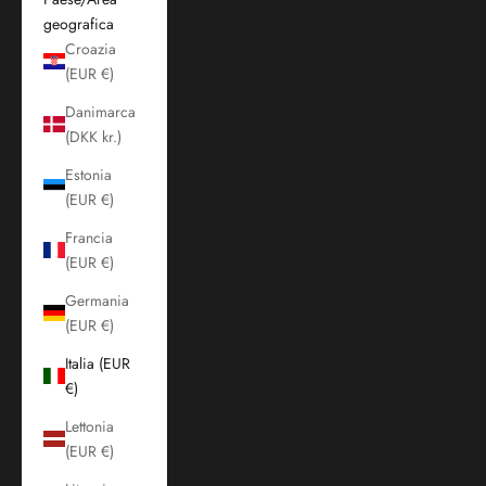
geografica
Croazia
(EUR €)
Danimarca
(DKK kr.)
Estonia
(EUR €)
Francia
(EUR €)
Germania
(EUR €)
Italia (EUR
€)
Lettonia
(EUR €)