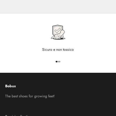
Sicuro e non tossico
Vai all'articolo 1
Vai all'articolo 2
Vai all'articolo 3
Bobux
The best shoes for growing feet!