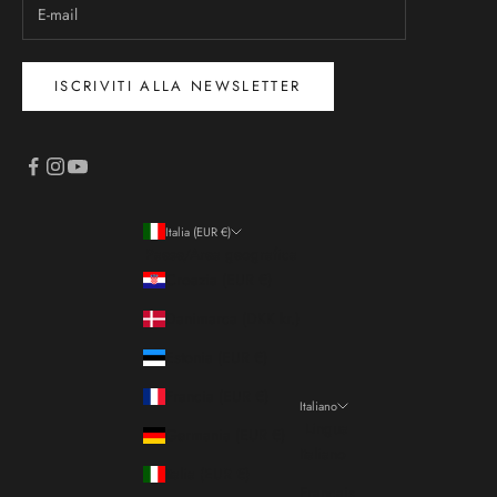
ISCRIVITI ALLA NEWSLETTER
Italia (EUR €)
Paese/Area geografica
Croazia (EUR €)
Danimarca (DKK kr.)
Estonia (EUR €)
Francia (EUR €)
Italiano
Lingua
Germania (EUR €)
Italiano
Italia (EUR €)
Français