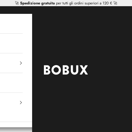
🚀
Spedizione gratuita
per tutti gli ordini superiori a 120 € 🚀
Mr Tiggle - Distributor