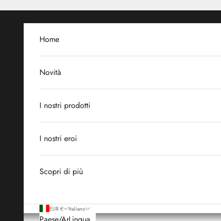
Vai al contenuto
Home
Novità
I nostri prodotti
I nostri eroi
Scopri di più
EUR €
Italiano
Paese/Area
Lingua