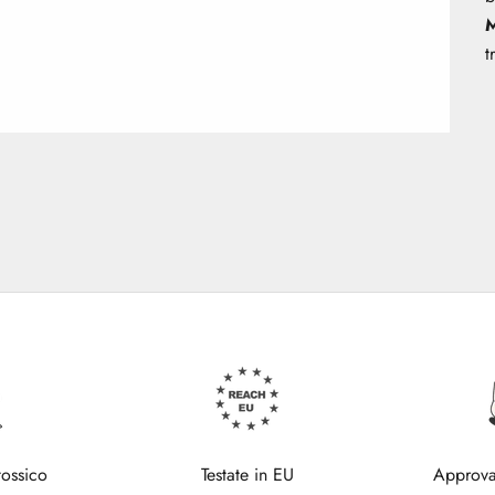
M
t
tossico
Testate in EU
Approva