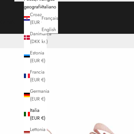
geografica
Italiano
Croazia
Français
Carrello
(EUR €)
English
Danimarca
(DKK kr.)
Estonia
(EUR €)
Francia
(EUR €)
Germania
(EUR €)
Italia
(EUR €)
Lettonia