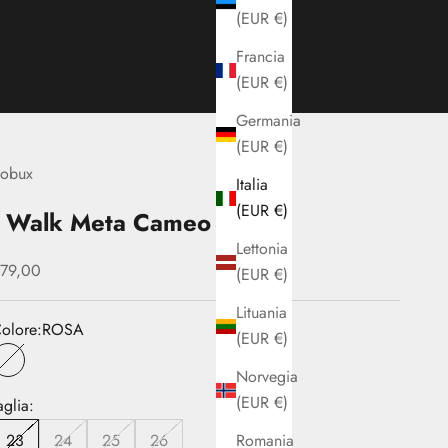
(EUR €)
Francia
(EUR €)
Germania
(EUR €)
obux
Italia
(EUR €)
I Walk Meta Cameo Rose
Lettonia
rezzo scontato
79,00
(EUR €)
Lituania
olore:
ROSA
(EUR €)
ROSA
Norvegia
(EUR €)
aglia:
Romania
23
24
25
26