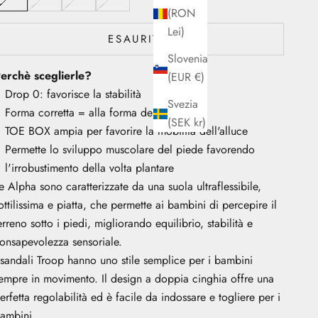
(RON
Lei)
ESAURITO
Slovenia
erchè sceglierle?
(EUR €)
Drop 0: favorisce la stabilità
Svezia
Forma corretta = alla forma del piede
(SEK kr)
TOE BOX ampia per favorire la mobilità dell'alluce
Permette lo sviluppo muscolare del piede favorendo
l'irrobustimento della volta plantare
e Alpha sono caratterizzate da una suola ultraflessibile,
ottilissima e piatta, che permette ai bambini di percepire il
erreno sotto i piedi, migliorando equilibrio, stabilità e
onsapevolezza sensoriale.
 sandali Troop hanno uno stile semplice per i bambini
empre in movimento. Il design a doppia cinghia offre una
erfetta regolabilità ed è facile da indossare e togliere per i
ambini.