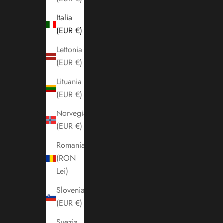
Italia
(EUR €)
Lettonia
(EUR €)
Lituania
(EUR €)
Norvegia
(EUR €)
Romania
(RON
Lei)
Slovenia
(EUR €)
Svezia