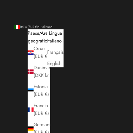
Italia (EUR €)
Italiano
Paese/Area
Lingua
geografica
Italiano
Croazia
Français
(EUR €)
English
Danimarca
(DKK kr.)
Estonia
(EUR €)
Francia
(EUR €)
Germania
(EUR €)