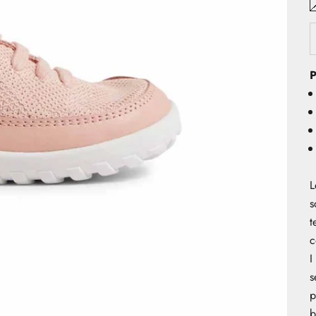
P
L
s
t
c
I
s
p
b