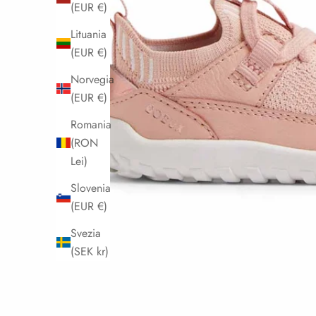
(EUR €)
Lituania
(EUR €)
Norvegia
(EUR €)
Romania
(RON
Lei)
Slovenia
(EUR €)
Svezia
(SEK kr)