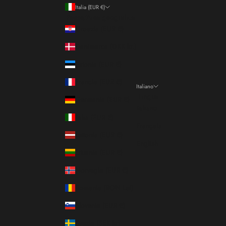
Italia (EUR €)
Paese/Area geografica
Croazia (EUR €)
Danimarca (DKK kr.)
Estonia (EUR €)
Francia (EUR €)
Italiano
Lingua
Germania (EUR €)
Italiano
Italia (EUR €)
Français
Lettonia (EUR €)
English
Lituania (EUR €)
Norvegia (EUR €)
Romania (RON Lei)
Slovenia (EUR €)
Svezia (SEK kr)