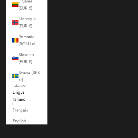
Lituania
(EUR €)
Norvegia
(EUR €)
Romania
(RON Lei)
Slovenia
(EUR €)
Svezia (SEK
kr)
Italiano
Lingua
Italiano
Français
English
Carrello