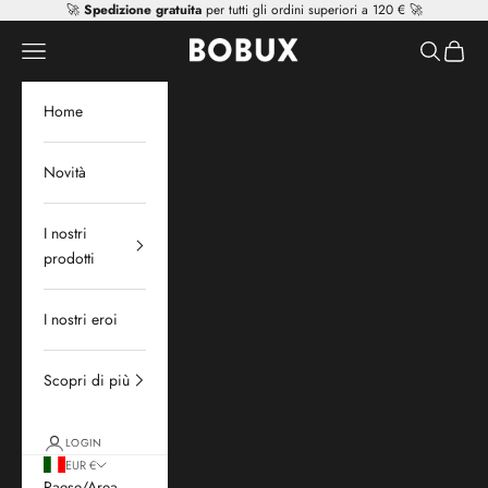
Vai al contenuto
🚀
Spedizione gratuita
per tutti gli ordini superiori a 120 € 🚀
Mr Tiggle - Distributor
Apri il menu di navigazione
Mostra il 
Mostra 
Home
Novità
I nostri
prodotti
I nostri eroi
Scopri di più
LOGIN
EUR €
Paese/Area