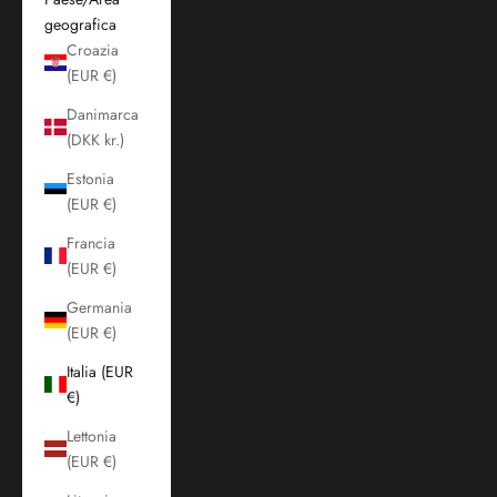
geografica
Croazia
(EUR €)
Danimarca
(DKK kr.)
Estonia
(EUR €)
Francia
(EUR €)
Germania
(EUR €)
Italia (EUR
€)
Lettonia
(EUR €)