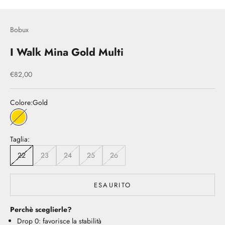
Bobux
I Walk Mina Gold Multi
Prezzo scontato
€82,00
Colore:
Gold
Gold
Taglia:
22
23
24
25
26
ESAURITO
Perchè sceglierle?
Drop 0: favorisce la stabilità