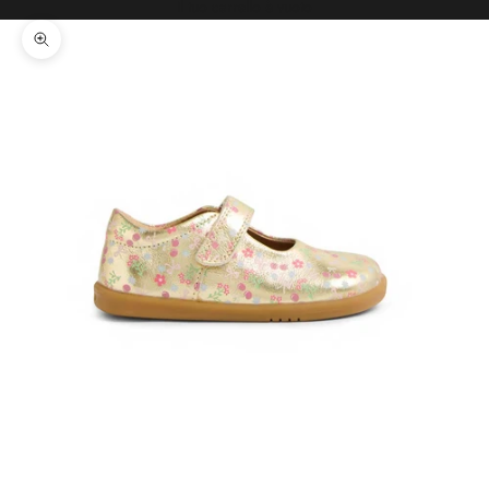
Il tuo carrello è vuoto
Ingrandisci immagine