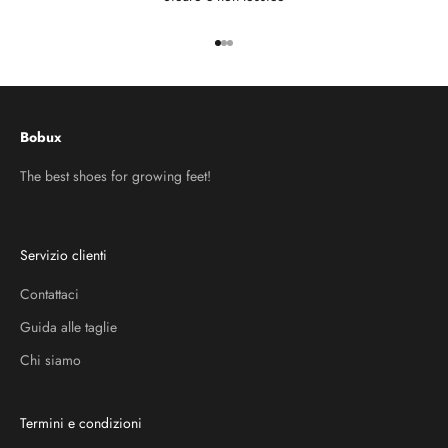
Vai all'articolo 1
Vai all'articolo 2
Vai all'articolo 3
Bobux
The best shoes for growing feet!
Servizio clienti
Contattaci
Guida alle taglie
Chi siamo
Termini e condizioni