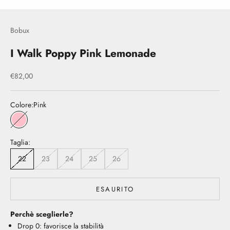
Bobux
I Walk Poppy Pink Lemonade
Prezzo scontato
€82,00
Colore:
Pink
Pink
Taglia:
22
23
24
25
26
ESAURITO
Perchè sceglierle?
Drop 0: favorisce la stabilità