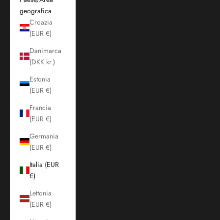
geografica
Croazia
(EUR €)
Danimarca
(DKK kr.)
Estonia
(EUR €)
Francia
(EUR €)
Germania
(EUR €)
Italia (EUR
€)
Lettonia
(EUR €)