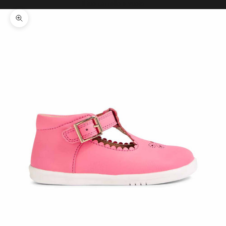
Il tuo carrello è vuoto
Ingrandisci immagine