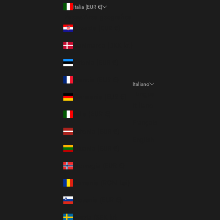
Italia (EUR €)
Paese/Area geografica
Croazia (EUR €)
Danimarca (DKK kr.)
Estonia (EUR €)
Francia (EUR €)
Italiano
Lingua
Germania (EUR €)
Italiano
Italia (EUR €)
Français
Lettonia (EUR €)
English
Lituania (EUR €)
Norvegia (EUR €)
Romania (RON Lei)
Slovenia (EUR €)
Svezia (SEK kr)