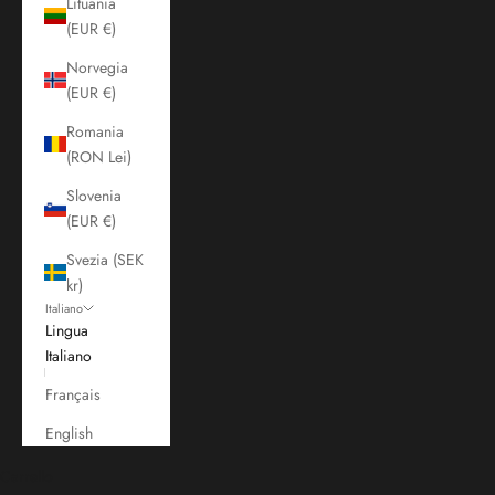
Lituania
(EUR €)
Norvegia
(EUR €)
Romania
(RON Lei)
Slovenia
(EUR €)
Svezia (SEK
kr)
Italiano
Lingua
Italiano
Français
English
Carrello