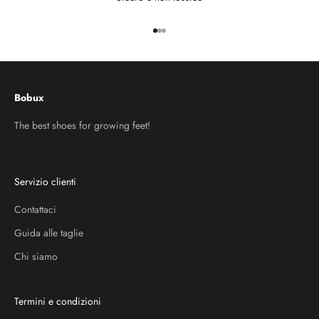
Vai all'articolo 1
Vai all'articolo 2
Vai all'articolo 3
Bobux
The best shoes for growing feet!
Servizio clienti
Contattaci
Guida alle taglie
Chi siamo
Termini e condizioni