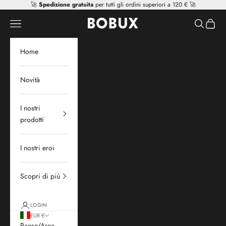
Vai al contenuto
🚀
Spedizione gratuita
per tutti gli ordini superiori a 120 € 🚀
Mr Tiggle - Distributor
Apri il menu di navigazione
Mostra il 
Mostra 
Home
Novità
I nostri
prodotti
I nostri eroi
Scopri di più
LOGIN
EUR €
Paese/Area