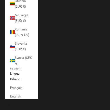
Lituania
(EUR €)
Norvegia
(EUR €)
Romania
(RON Lei)
Slovenia
(EUR €)
Svezia (SEK
kr)
Italiano
Lingua
Italiano
Français
English
Carrello