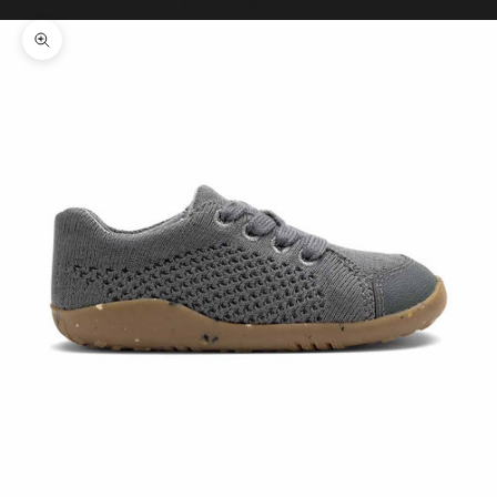
Il tuo carrello è vuoto
Ingrandisci immagine