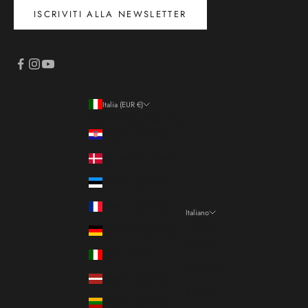
ISCRIVITI ALLA NEWSLETTER
Italia (EUR €)
Paese/Area geografica
Croazia (EUR €)
Danimarca (DKK kr.)
Estonia (EUR €)
Francia (EUR €)
Italiano
Lingua
Germania (EUR €)
Italiano
Italia (EUR €)
Français
Lettonia (EUR €)
English
Lituania (EUR €)