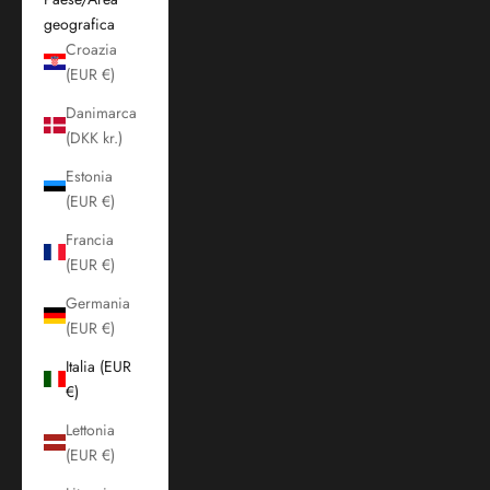
geografica
Croazia
(EUR €)
Danimarca
(DKK kr.)
Estonia
(EUR €)
Francia
(EUR €)
Germania
(EUR €)
Italia (EUR
€)
Lettonia
(EUR €)