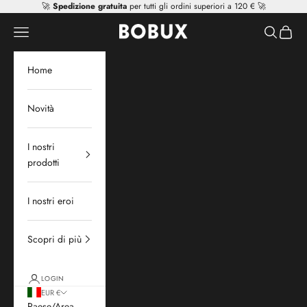
Vai al contenuto
🚀
Spedizione gratuita
per tutti gli ordini superiori a 120 € 🚀
Mr Tiggle - Distributor
Apri il menu di navigazione
Mostra il 
Mostra 
Home
Novità
I nostri
prodotti
I nostri eroi
Scopri di più
LOGIN
EUR €
Paese/Area