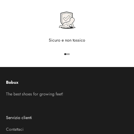
Sicuro e non tossico
Vai all'articolo 1
Vai all'articolo 2
Vai all'articolo 3
Bobux
The best shoes for growing feet!
Servizio clienti
Contattaci