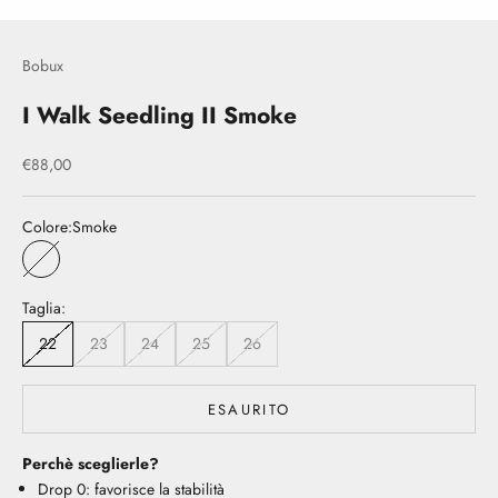
Bobux
I Walk Seedling II Smoke
Prezzo scontato
€88,00
Colore:
Smoke
Smoke
Taglia:
22
23
24
25
26
ESAURITO
Perchè sceglierle?
Drop 0: favorisce la stabilità