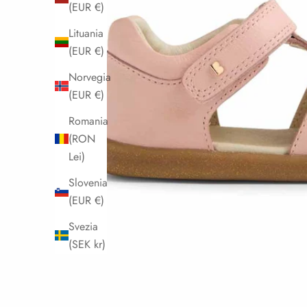
(EUR €)
Lituania
(EUR €)
Norvegia
(EUR €)
Romania
(RON
Lei)
Slovenia
(EUR €)
Svezia
(SEK kr)