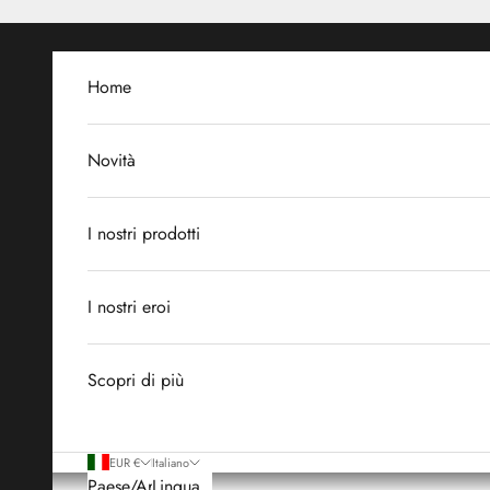
Vai al contenuto
Home
Novità
I nostri prodotti
I nostri eroi
Scopri di più
EUR €
Italiano
Paese/Area
Lingua