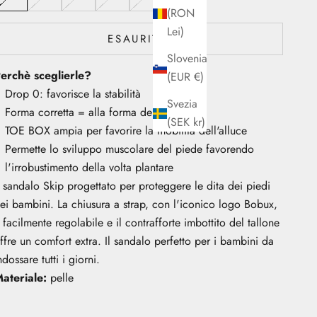
(RON
Lei)
ESAURITO
Slovenia
erchè sceglierle?
(EUR €)
Drop 0: favorisce la stabilità
Svezia
Forma corretta = alla forma del piede
(SEK kr)
TOE BOX ampia per favorire la mobilità dell'alluce
Permette lo sviluppo muscolare del piede favorendo
l'irrobustimento della volta plantare
l sandalo Skip progettato per proteggere le dita dei piedi
ei bambini. La chiusura a strap, con l'iconico logo Bobux,
 facilmente regolabile e il contrafforte imbottito del tallone
ffre un comfort extra. Il sandalo perfetto per i bambini da
ndossare tutti i giorni.
ateriale:
pelle