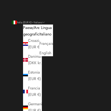
Italia (EUR €)
Italiano
Paese/Area
Lingua
geografica
Italiano
Croazia
Français
(EUR €)
English
Danimarca
(DKK kr.)
Estonia
(EUR €)
Francia
(EUR €)
Germania
(EUR €)