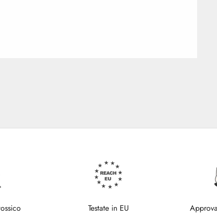
tossico
Testate in EU
Approva