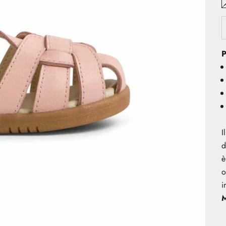
P
I
d
è
o
i
M