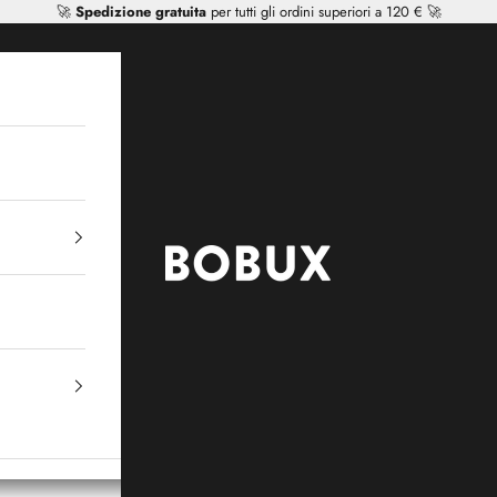
🚀
Spedizione gratuita
per tutti gli ordini superiori a 120 € 🚀
Mr Tiggle - Distributor