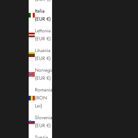
Italia
(EUR €)
Lettonia
(EUR €)
Lituania
(EUR €)
Norvegia
(EUR €)
Romania
(RON
Lei)
Slovenia
(EUR €)
Svezia