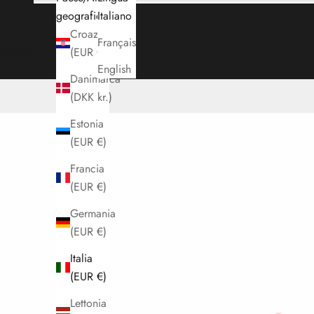
geografica
Italiano
Croazia
Français
Carrello
(EUR €)
English
Danimarca
(DKK kr.)
Estonia
(EUR €)
Francia
(EUR €)
Germania
(EUR €)
Italia
(EUR €)
Lettonia