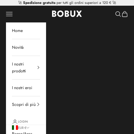
Vai al contenuto
🚀
Spedizione gratuita
per tutti gli ordini superiori a 120 € 🚀
Mr Tiggle - Distributor
Apri il menu di navigazione
Mostra il 
Mostra 
Home
Novità
I nostri
prodotti
I nostri eroi
Scopri di più
LOGIN
EUR €
Paese/Area