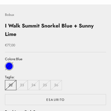
Bobux
I Walk Summit Snorkel Blue + Sunny
Lime
Prezzo scontato
€77,00
Colore:
Blue
Blue
Taglia:
22
23
24
25
26
ESAURITO