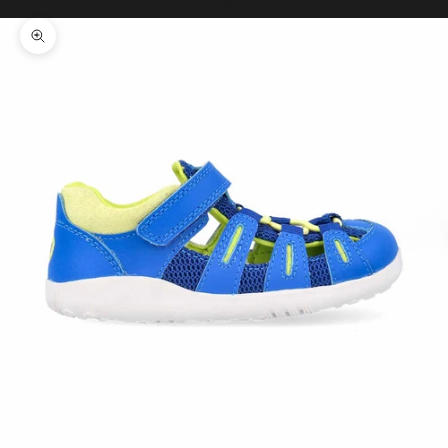
Il tuo carrello è vuoto
Ingrandisci immagine