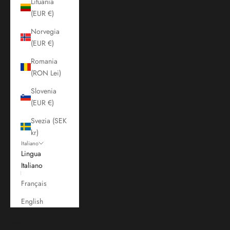
Lituania
(EUR €)
Norvegia
(EUR €)
Romania
(RON Lei)
Slovenia
(EUR €)
Svezia (SEK
kr)
Italiano
Lingua
Italiano
Français
English
Carrello