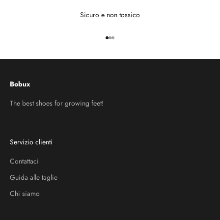
Sicuro e non tossico
Vai all'articolo 1
Vai all'articolo 2
Vai all'articolo 3
Bobux
The best shoes for growing feet!
Servizio clienti
Contattaci
Guida alle taglie
Chi siamo