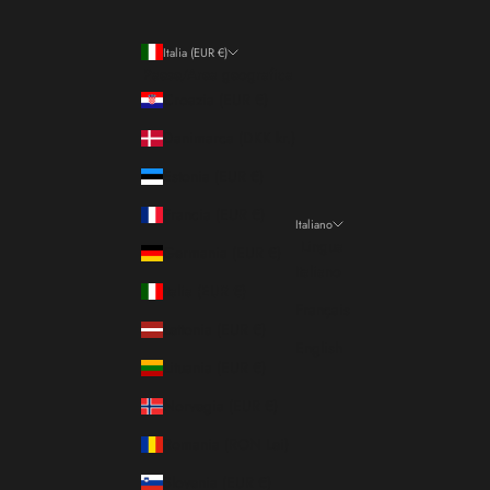
Italia (EUR €)
Paese/Area geografica
Croazia (EUR €)
Danimarca (DKK kr.)
Estonia (EUR €)
Francia (EUR €)
Italiano
Lingua
Germania (EUR €)
Italiano
Italia (EUR €)
Français
Lettonia (EUR €)
English
Lituania (EUR €)
Norvegia (EUR €)
Romania (RON Lei)
Slovenia (EUR €)