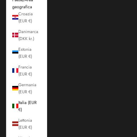
geografica
Croazia
(EUR €)
Danimarca
(DKK kr.)
Estonia
(EUR €)
Francia
(EUR €)
Germania
(EUR €)
Italia (EUR
€)
Lettonia
(EUR €)