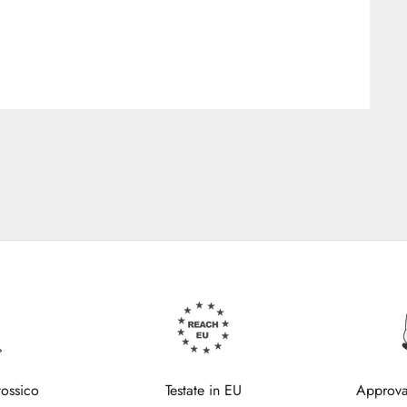
tossico
Testate in EU
Approva