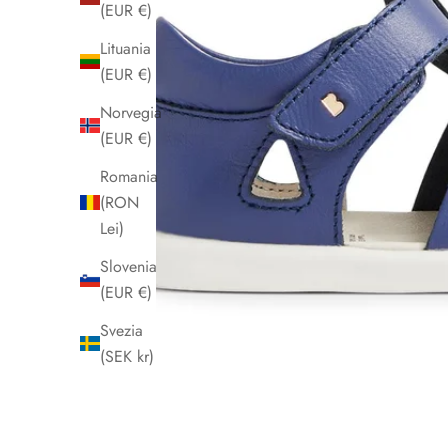
(EUR €)
Lituania
(EUR €)
Norvegia
(EUR €)
Romania
(RON
Lei)
Slovenia
(EUR €)
Svezia
(SEK kr)