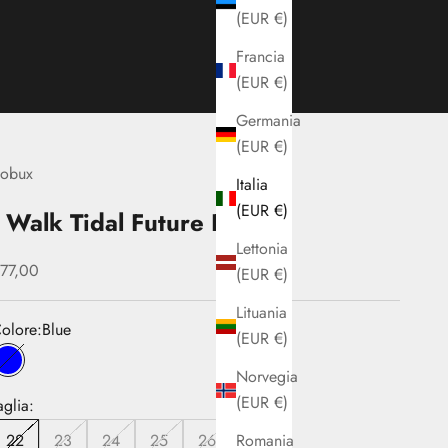
(EUR €)
Francia
(EUR €)
Germania
(EUR €)
obux
Italia
(EUR €)
I Walk Tidal Future Dusk
Lettonia
rezzo scontato
77,00
(EUR €)
Lituania
olore:
Blue
(EUR €)
Blue
Norvegia
(EUR €)
aglia:
Romania
22
23
24
25
26