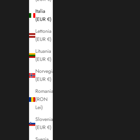
Italia
(EUR €)
Lettonia
(EUR €)
Lituania
(EUR €)
Norvegia
(EUR €)
Romania
(RON
Lei)
Slovenia
(EUR €)
Svezia