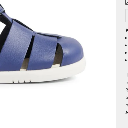
P
I
m
R
p
r
M