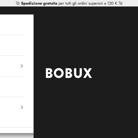
🚀
Spedizione gratuita
per tutti gli ordini superiori a 120 € 🚀
Mr Tiggle - Distributor