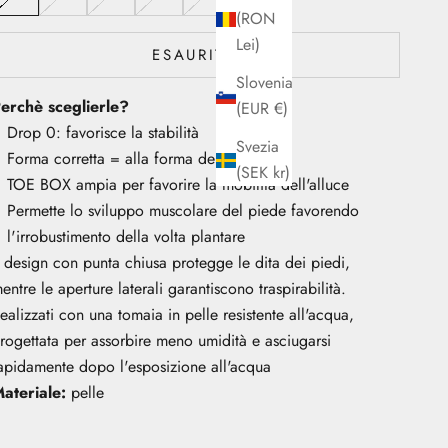
(RON
Lei)
ESAURITO
Slovenia
erchè sceglierle?
(EUR €)
Drop 0: favorisce la stabilità
Svezia
Forma corretta = alla forma del piede
(SEK kr)
TOE BOX ampia per favorire la mobilità dell'alluce
Permette lo sviluppo muscolare del piede favorendo
l'irrobustimento della volta plantare
l design con punta chiusa protegge le dita dei piedi,
entre le aperture laterali garantiscono traspirabilità.
ealizzati con una tomaia in pelle resistente all'acqua,
rogettata per assorbire meno umidità e asciugarsi
apidamente dopo l'esposizione all'acqua
ateriale:
pelle