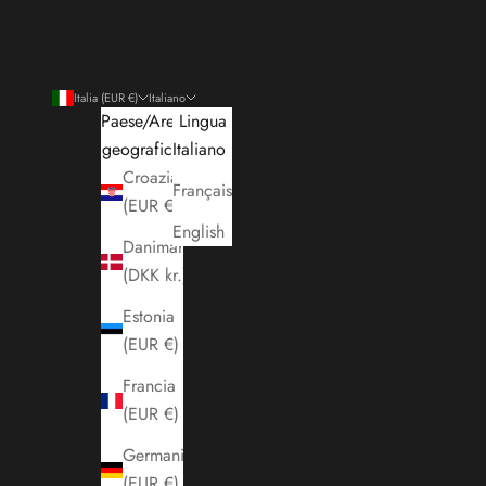
Italia (EUR €)
Italiano
Paese/Area
Lingua
geografica
Italiano
Croazia
Français
(EUR €)
English
Danimarca
(DKK kr.)
Estonia
(EUR €)
Francia
(EUR €)
Germania
(EUR €)