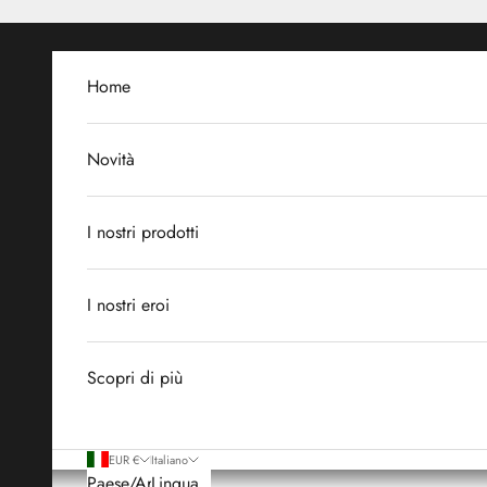
Vai al contenuto
Home
Novità
I nostri prodotti
I nostri eroi
Scopri di più
EUR €
Italiano
Paese/Area
Lingua