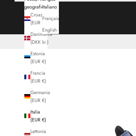
geografica
Italiano
Croazia
Français
Carrello
(EUR €)
English
Danimarca
(DKK kr.)
Estonia
(EUR €)
Francia
(EUR €)
Germania
(EUR €)
Italia
(EUR €)
Lettonia