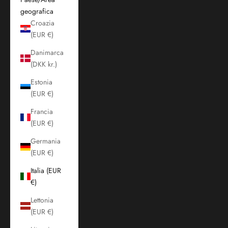
geografica
Croazia
(EUR €)
Danimarca
(DKK kr.)
Estonia
(EUR €)
Francia
(EUR €)
Germania
(EUR €)
Italia (EUR
€)
Lettonia
(EUR €)