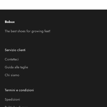
Vai all'articolo 1
Vai all'articolo 2
Vai all'articolo 3
Bobux
The best shoes for growing feet!
Servizio clienti
Contattaci
Guida alle taglie
Chi siamo
Termini e condizioni
Spedizioni