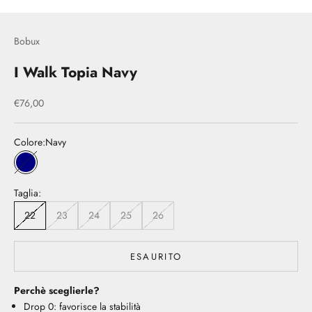
Bobux
I Walk Topia Navy
Prezzo scontato
€76,00
Colore:
Navy
Navy
Taglia:
22
23
24
25
26
ESAURITO
Perchè sceglierle?
Drop 0: favorisce la stabilità