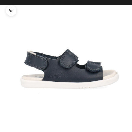
Il tuo carrello è vuoto
Ingrandisci immagine