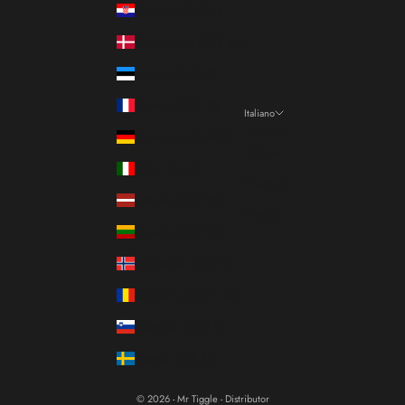
Croazia (EUR €)
Danimarca (DKK kr.)
Estonia (EUR €)
Francia (EUR €)
Italiano
Lingua
Germania (EUR €)
Italiano
Italia (EUR €)
Français
Lettonia (EUR €)
English
Lituania (EUR €)
Norvegia (EUR €)
Romania (RON Lei)
Slovenia (EUR €)
Svezia (SEK kr)
© 2026 - Mr Tiggle - Distributor