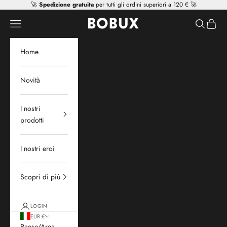
Vai al contenuto
🚀
Spedizione gratuita
per tutti gli ordini superiori a 120 € 🚀
Mr Tiggle - Distributor
Apri il menu di navigazione
Mostra il 
Mostra 
Home
Novità
I nostri
prodotti
I nostri eroi
Scopri di più
LOGIN
EUR €
Paese/Area