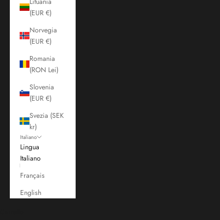
Lituania
(EUR €)
Norvegia
(EUR €)
Romania
(RON Lei)
Slovenia
(EUR €)
Svezia (SEK
kr)
Italiano
Lingua
Italiano
Français
English
Carrello