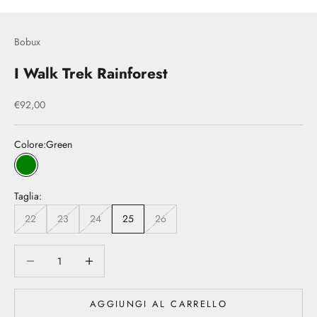
Bobux
I Walk Trek Rainforest
Prezzo scontato
€92,00
Colore:
Green
Green
Taglia:
22
23
24
25
26
Diminuisci quantità
Diminuisci quantità
AGGIUNGI AL CARRELLO