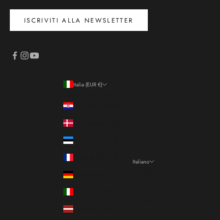
ISCRIVITI ALLA NEWSLETTER
Italia (EUR €)
Paese/Area geografica
Croazia (EUR €)
Danimarca (DKK kr.)
Estonia (EUR €)
Francia (EUR €)
Italiano
Lingua
Germania (EUR €)
Italiano
Italia (EUR €)
Français
Lettonia (EUR €)
English