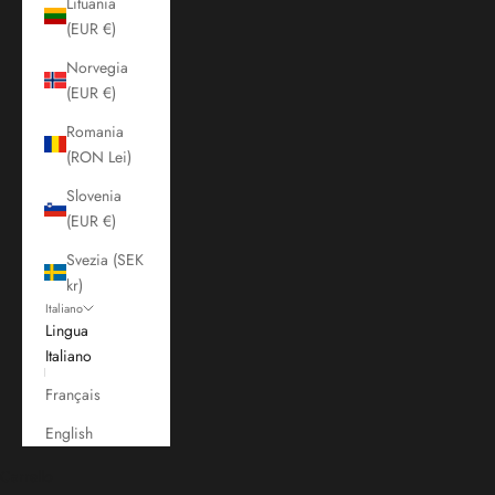
Lituania
(EUR €)
Norvegia
(EUR €)
Romania
(RON Lei)
Slovenia
(EUR €)
Svezia (SEK
kr)
Italiano
Lingua
Italiano
Français
English
Carrello