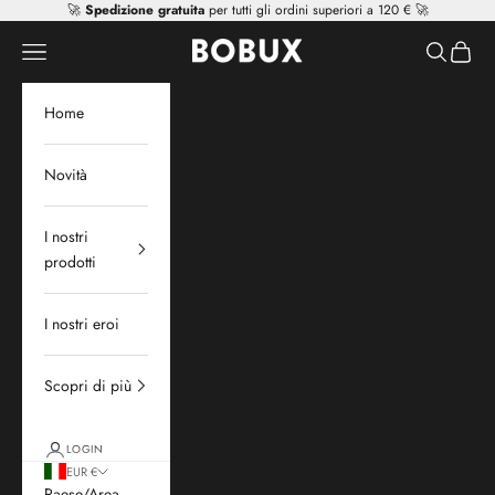
Vai al contenuto
🚀
Spedizione gratuita
per tutti gli ordini superiori a 120 € 🚀
Mr Tiggle - Distributor
Apri il menu di navigazione
Mostra il 
Mostra 
Home
Novità
I nostri
prodotti
I nostri eroi
Scopri di più
LOGIN
EUR €
Paese/Area