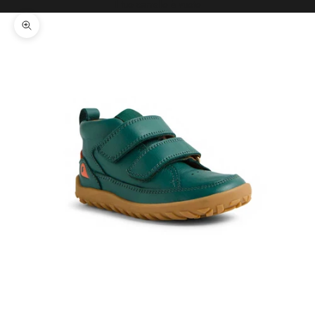
Il tuo carrello è vuoto
Ingrandisci immagine