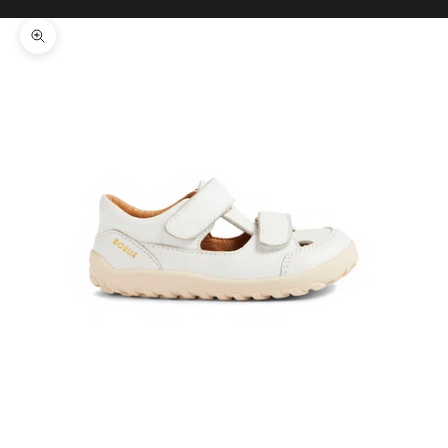
Il tuo carrello è vuoto
Ingrandisci immagine