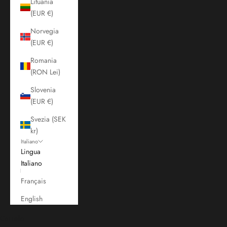
Lituania
(EUR €)
Norvegia
(EUR €)
Romania
(RON Lei)
Slovenia
(EUR €)
Svezia (SEK
kr)
Italiano
Lingua
Italiano
Français
English
Carrello