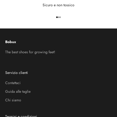
Sicuro e non tossico
Vai all'articolo 1
Vai all'articolo 2
Vai all'articolo 3
Bobux
The best shoes for growing feet!
Servizio clienti
Contattaci
Guida alle taglie
Chi siamo
Termini e condizioni