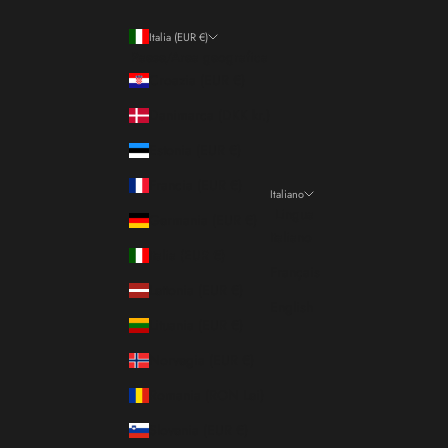
Italia (EUR €)
Paese/Area geografica
Croazia (EUR €)
Danimarca (DKK kr.)
Estonia (EUR €)
Francia (EUR €)
Italiano
Lingua
Germania (EUR €)
Italiano
Italia (EUR €)
Français
Lettonia (EUR €)
English
Lituania (EUR €)
Norvegia (EUR €)
Romania (RON Lei)
Slovenia (EUR €)