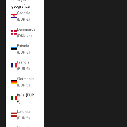
geografica
Croazia
(EUR €)
Danimarca
(DKK kr.)
Estonia
(EUR €)
Francia
(EUR €)
Germania
(EUR €)
Italia (EUR
€)
Lettonia
(EUR €)