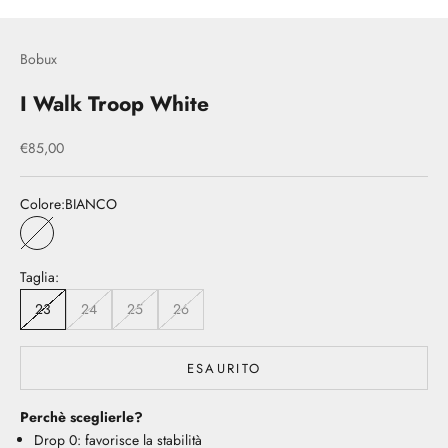
Bobux
I Walk Troop White
Prezzo scontato
€85,00
Colore:
BIANCO
BIANCO
Taglia:
23
24
25
26
ESAURITO
Perchè sceglierle?
Drop 0: favorisce la stabilità