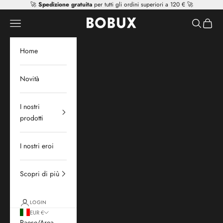
Vai al contenuto
🚀
Spedizione gratuita
per tutti gli ordini superiori a 120 € 🚀
Mr Tiggle - Distributor
Apri il menu di navigazione
Mostra il 
Mostra 
Home
Novità
I nostri
prodotti
I nostri eroi
Scopri di più
LOGIN
EUR €
Paese/Area