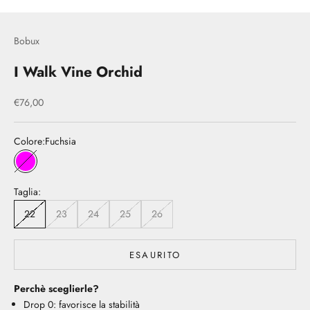
Bobux
I Walk Vine Orchid
Prezzo scontato
€76,00
Colore:
Fuchsia
Fuchsia
Taglia:
22
23
24
25
26
ESAURITO
Perchè sceglierle?
Drop 0: favorisce la stabilità