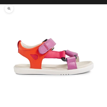
Il tuo carrello è vuoto
Ingrandisci immagine