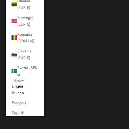
Lituania
(EUR €)
Norvegia
(EUR €)
Romania
(RON Lei)
Slovenia
(EUR €)
Svezia (SEK
kr)
Italiano
Lingua
Italiano
Français
English
Carrello