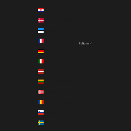
Paese/Area geografica
Croazia (EUR €)
Danimarca (DKK kr.)
Estonia (EUR €)
Francia (EUR €)
Italiano
Lingua
Germania (EUR €)
Italiano
Italia (EUR €)
Français
Lettonia (EUR €)
English
Lituania (EUR €)
Norvegia (EUR €)
Romania (RON Lei)
Slovenia (EUR €)
Svezia (SEK kr)