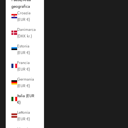
geografica
Croazia
(EUR €)
Danimarca
(DKK kr.)
Estonia
(EUR €)
Francia
(EUR €)
Germania
(EUR €)
Italia (EUR
€)
Lettonia
(EUR €)