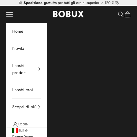
Vai al contenuto
🚀
Spedizione gratuita
per tutti gli ordini superiori a 120 € 🚀
Mr Tiggle - Distributor
Apri il menu di navigazione
Mostra il 
Mostra 
Home
Novità
I nostri
prodotti
I nostri eroi
Scopri di più
LOGIN
EUR €
Paese/Area