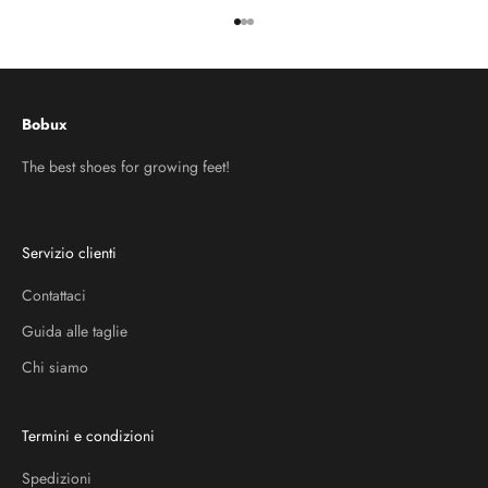
Vai all'articolo 1
Vai all'articolo 2
Vai all'articolo 3
Bobux
The best shoes for growing feet!
Servizio clienti
Contattaci
Guida alle taglie
Chi siamo
Termini e condizioni
Spedizioni