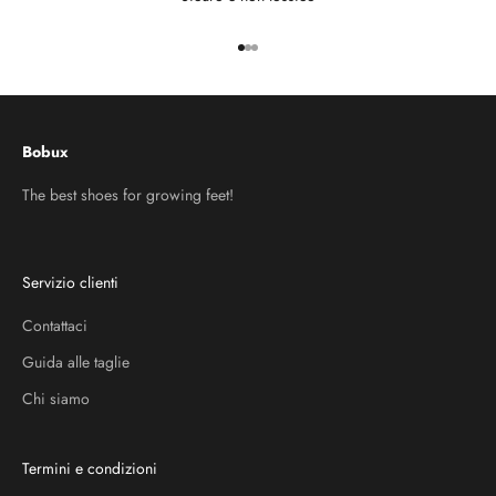
Vai all'articolo 1
Vai all'articolo 2
Vai all'articolo 3
Bobux
The best shoes for growing feet!
Servizio clienti
Contattaci
Guida alle taglie
Chi siamo
Termini e condizioni