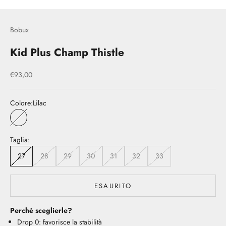
Bobux
Kid Plus Champ Thistle
Prezzo scontato
€93,00
Colore:
Lilac
Lilac
Taglia:
27
28
29
30
31
32
33
ESAURITO
Perchè sceglierle?
Drop 0: favorisce la stabilità