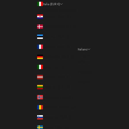
Italia (EUR €)
Paese/Area geografica
Croazia (EUR €)
Danimarca (DKK kr.)
Estonia (EUR €)
Francia (EUR €)
Italiano
Lingua
Germania (EUR €)
Italiano
Italia (EUR €)
Français
Lettonia (EUR €)
English
Lituania (EUR €)
Norvegia (EUR €)
Romania (RON Lei)
Slovenia (EUR €)
Svezia (SEK kr)