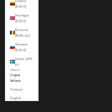
Lituania
(EUR €)
Norvegia
(EUR €)
Romania
(RON Lei)
Slovenia
(EUR €)
Svezia (SEK
kr)
Italiano
Lingua
Italiano
Français
English
Carrello