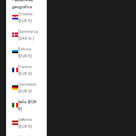
geografica
Croazia
(EUR €)
Danimarca
(DKK kr.)
Estonia
(EUR €)
Francia
(EUR €)
Germania
(EUR €)
Italia (EUR
€)
Lettonia
(EUR €)