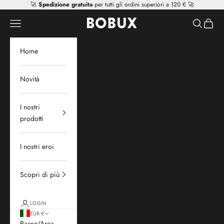
Vai al contenuto
🚀
Spedizione gratuita
per tutti gli ordini superiori a 120 € 🚀
Mr Tiggle - Distributor
Apri il menu di navigazione
Mostra il 
Mostra 
Home
Novità
I nostri
prodotti
I nostri eroi
Scopri di più
LOGIN
EUR €
Paese/Area