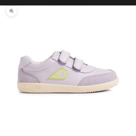
Il tuo carrello è vuoto
Ingrandisci immagine