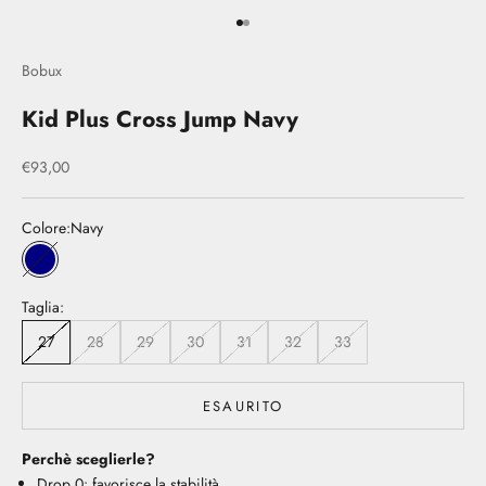
Vai all'articolo 1
Vai all'articolo 2
Bobux
Kid Plus Cross Jump Navy
Prezzo scontato
€93,00
Colore:
Navy
Navy
Taglia:
27
28
29
30
31
32
33
ESAURITO
Perchè sceglierle?
Drop 0: favorisce la stabilità