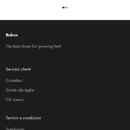
Vai all'articolo 1
Vai all'articolo 2
Vai all'articolo 3
Bobux
The best shoes for growing feet!
Servizio clienti
Contattaci
Guida alle taglie
Chi siamo
Termini e condizioni
Spedizioni