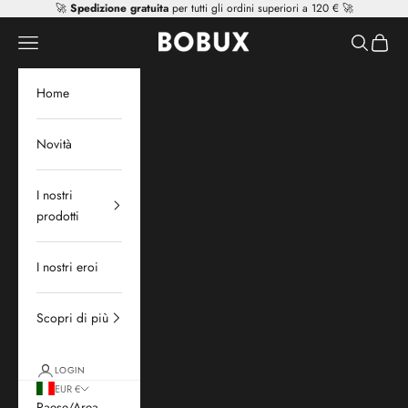
Vai al contenuto
🚀
Spedizione gratuita
per tutti gli ordini superiori a 120 € 🚀
Mr Tiggle - Distributor
Apri il menu di navigazione
Mostra il 
Mostra 
Home
Novità
I nostri
prodotti
I nostri eroi
Scopri di più
LOGIN
EUR €
Paese/Area