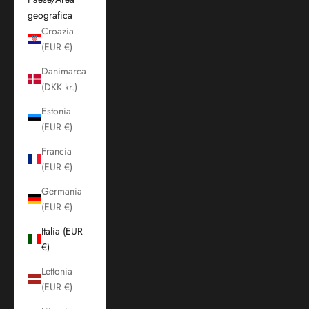
geografica
Croazia
(EUR €)
Danimarca
(DKK kr.)
Estonia
(EUR €)
Francia
(EUR €)
Germania
(EUR €)
Italia (EUR
€)
Lettonia
(EUR €)