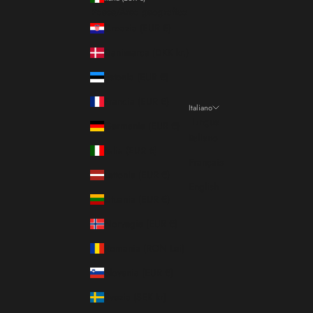
Paese/Area geografica
Croazia (EUR €)
Danimarca (DKK kr.)
Estonia (EUR €)
Francia (EUR €)
Italiano
Lingua
Germania (EUR €)
Italiano
Italia (EUR €)
Français
Lettonia (EUR €)
English
Lituania (EUR €)
Norvegia (EUR €)
Romania (RON Lei)
Slovenia (EUR €)
Svezia (SEK kr)