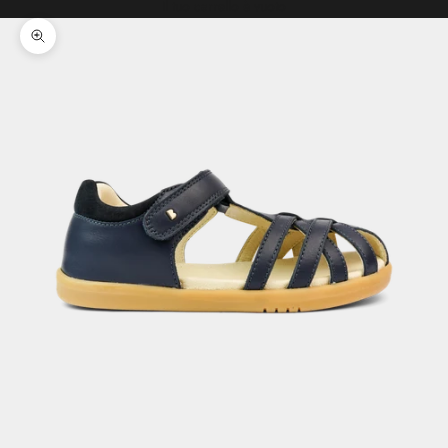
Il tuo carrello è vuoto
Ingrandisci immagine