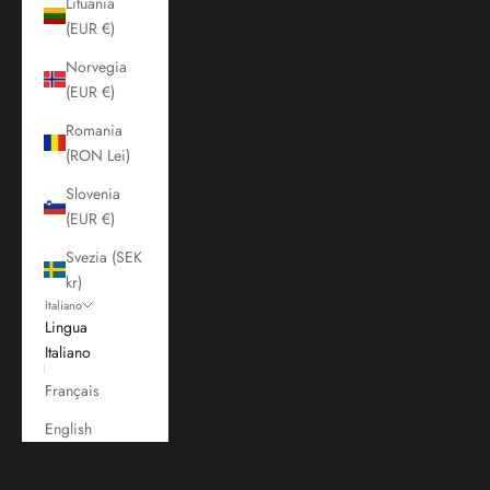
Lituania
(EUR €)
Norvegia
(EUR €)
Romania
(RON Lei)
Slovenia
(EUR €)
Svezia (SEK
kr)
Italiano
Lingua
Italiano
Français
English
Carrello