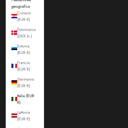
geografica
Croazia
(EUR €)
Danimarca
(DKK kr.)
Estonia
(EUR €)
Francia
(EUR €)
Germania
(EUR €)
Italia (EUR
€)
Lettonia
(EUR €)