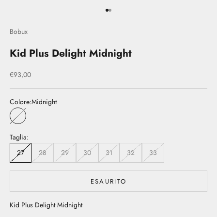
Vai all'articolo 1
Vai all'articolo 2
Bobux
Kid Plus Delight Midnight
Prezzo scontato
€93,00
Colore:
Midnight
Midnight
Taglia:
27
28
29
30
31
32
33
ESAURITO
Kid Plus Delight Midnight