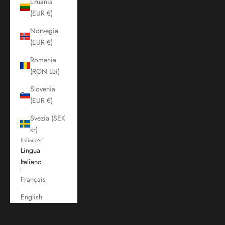
Lituania
(EUR €)
Norvegia
(EUR €)
Romania
(RON Lei)
Slovenia
(EUR €)
Svezia (SEK
kr)
Italiano
Lingua
Italiano
Français
English
Carrello