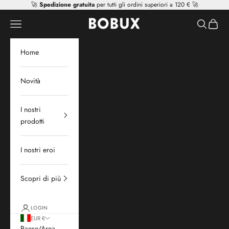
Vai al contenuto
🚀
Spedizione gratuita
per tutti gli ordini superiori a 120 € 🚀
Mr Tiggle - Distributor
Apri il menu di navigazione
Mostra il 
Mostra 
Home
Novità
I nostri
prodotti
I nostri eroi
Scopri di più
LOGIN
EUR €
Paese/Area