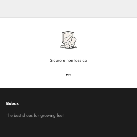
Sicuro e non tossico
Vai all'articolo 1
Vai all'articolo 2
Vai all'articolo 3
Bobux
The best shoes for growing feet!