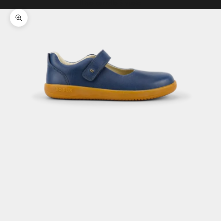
Il tuo carrello è vuoto
Ingrandisci immagine