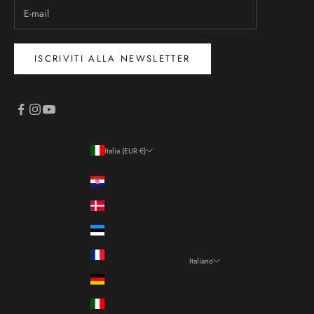
ISCRIVITI ALLA NEWSLETTER
Italia (EUR €)
Paese/Area geografica
Croazia (EUR €)
Danimarca (DKK kr.)
Estonia (EUR €)
Francia (EUR €)
Italiano
Lingua
Germania (EUR €)
Italiano
Italia (EUR €)