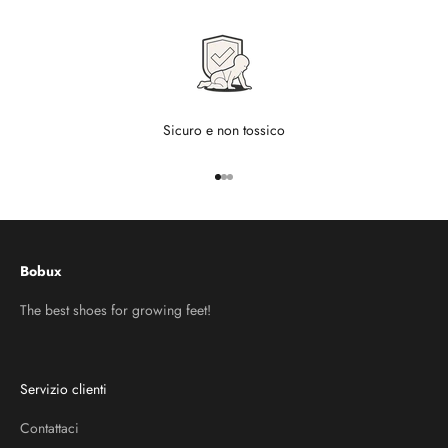
Sicuro e non tossico
Vai all'articolo 1
Vai all'articolo 2
Vai all'articolo 3
Bobux
The best shoes for growing feet!
Servizio clienti
Contattaci