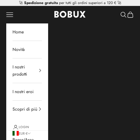
Vai al contenuto
🚀
Spedizione gratuita
per tutti gli ordini superiori a 120 € 🚀
Mr Tiggle - Distributor
Apri il menu di navigazione
Mostra il 
Mostra 
Home
Novità
I nostri
prodotti
I nostri eroi
Scopri di più
LOGIN
EUR €
Paese/Area