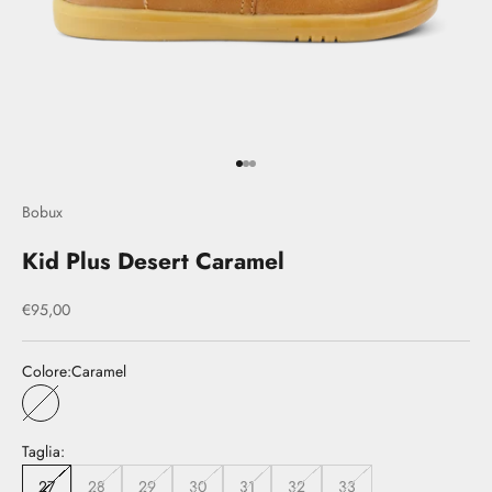
Vai all'articolo 1
Vai all'articolo 2
Vai all'articolo 3
Bobux
Kid Plus Desert Caramel
Prezzo scontato
€95,00
Colore:
Caramel
Caramel
Taglia:
27
28
29
30
31
32
33