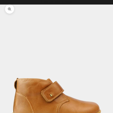
Il tuo carrello è vuoto
Ingrandisci immagine