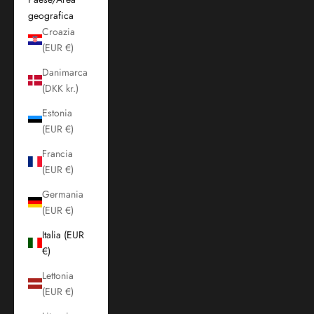
geografica
Croazia
(EUR €)
Danimarca
(DKK kr.)
Estonia
(EUR €)
Francia
(EUR €)
Germania
(EUR €)
Italia (EUR
€)
Lettonia
(EUR €)