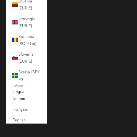
Lituania
(EUR €)
Norvegia
(EUR €)
Romania
(RON Lei)
Slovenia
(EUR €)
Svezia (SEK
kr)
Italiano
Lingua
Italiano
Français
English
Carrello