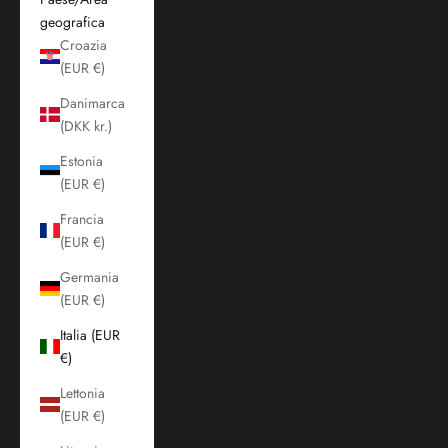
geografica
Croazia
(EUR €)
Danimarca
(DKK kr.)
Estonia
(EUR €)
Francia
(EUR €)
Germania
(EUR €)
Italia (EUR
€)
Lettonia
(EUR €)