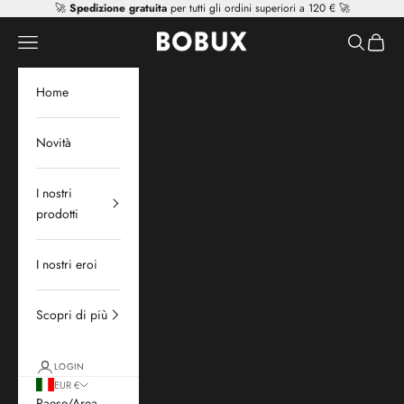
Vai al contenuto
🚀
Spedizione gratuita
per tutti gli ordini superiori a 120 € 🚀
Mr Tiggle - Distributor
Apri il menu di navigazione
Mostra il 
Mostra 
Home
Novità
I nostri
prodotti
I nostri eroi
Scopri di più
LOGIN
EUR €
Paese/Area