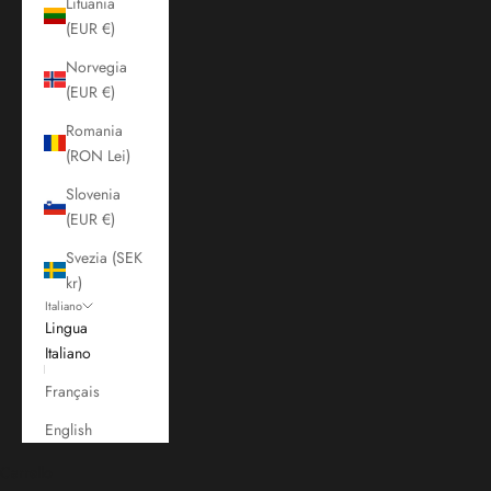
Lituania
(EUR €)
Norvegia
(EUR €)
Romania
(RON Lei)
Slovenia
(EUR €)
Svezia (SEK
kr)
Italiano
Lingua
Italiano
Français
English
Carrello