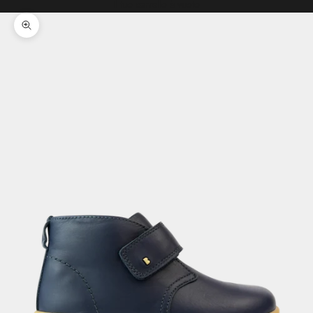
Il tuo carrello è vuoto
Ingrandisci immagine