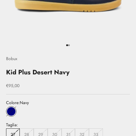
Vai all'articolo 1
Vai all'articolo 2
Bobux
Kid Plus Desert Navy
Prezzo scontato
€95,00
Colore:
Navy
Navy
Taglia:
27
28
29
30
31
32
33