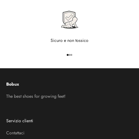
Sicuro e non tossico
Vai all'articolo 1
Vai all'articolo 2
Vai all'articolo 3
Bobux
The best shoes for growing feet!
Servizio clienti
Contattaci