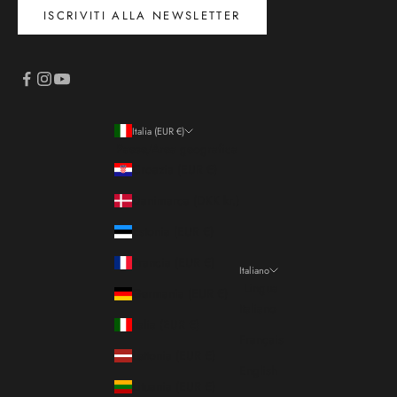
ISCRIVITI ALLA NEWSLETTER
Italia (EUR €)
Paese/Area geografica
Croazia (EUR €)
Danimarca (DKK kr.)
Estonia (EUR €)
Francia (EUR €)
Italiano
Lingua
Germania (EUR €)
Italiano
Italia (EUR €)
Français
Lettonia (EUR €)
English
Lituania (EUR €)